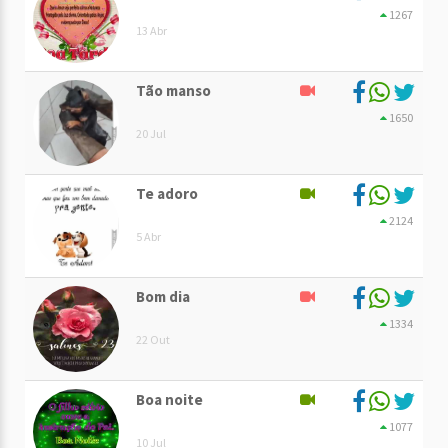
1267
13 Abr
Tão manso
1650
20 Jul
Te adoro
2124
5 Abr
Bom dia
1334
22 Out
Boa noite
1077
10 Jul