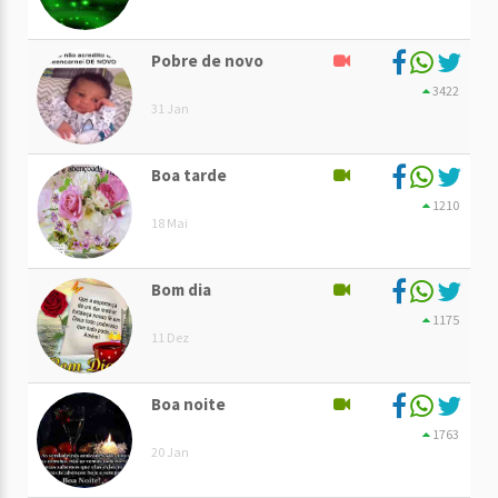
Pobre de novo
3422
31 Jan
Boa tarde
1210
18 Mai
Bom dia
1175
11 Dez
Boa noite
1763
20 Jan