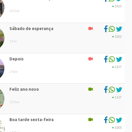
2415
29 Out
Sábado de esperança
1022
5 Fev
Depois
1327
2 Nov
Feliz ano novo
1127
31 Dez
Boa tarde sexta-feira
1005