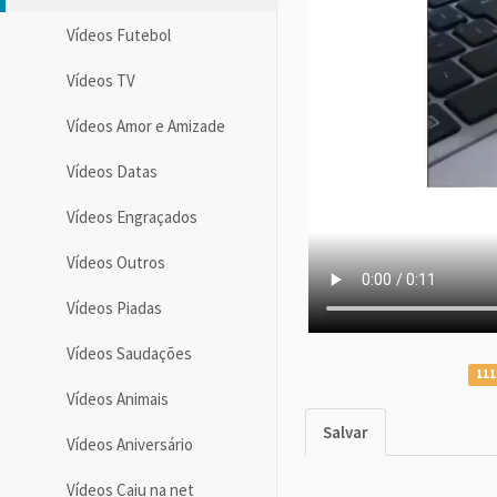
Vídeos Futebol
Vídeos TV
Vídeos Amor e Amizade
Vídeos Datas
Vídeos Engraçados
Vídeos Outros
Vídeos Piadas
Vídeos Saudações
111
Vídeos Animais
Salvar
Vídeos Aniversário
Vídeos Caiu na net