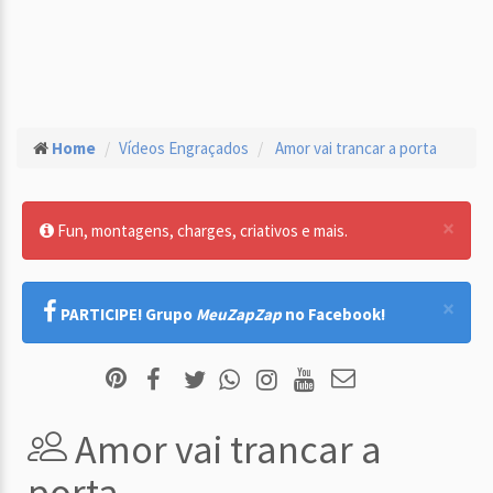
Home
Vídeos Engraçados
Amor vai trancar a porta
×
Fun, montagens, charges, criativos e mais.
×
PARTICIPE! Grupo
MeuZapZap
no Facebook!
Amor vai trancar a
porta