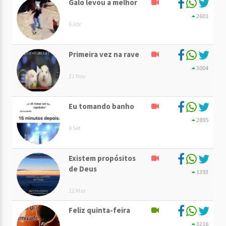
Galo levou a melhor
2601
6 Abr
Primeira vez na rave
3004
21 Nov
Eu tomando banho
2895
4 Set
Existem propósitos
de Deus
1393
12 Mar
Feliz quinta-feira
3216