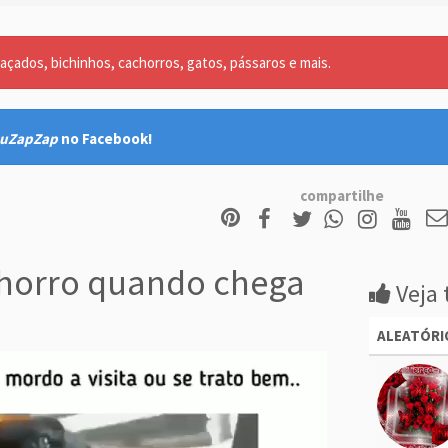
açados, bichinhos, cachorros, gatos, pássaros e mais.
uZapZap
no Facebook!
compartilhe
horro quando chega
Veja 
ALEATÓRI