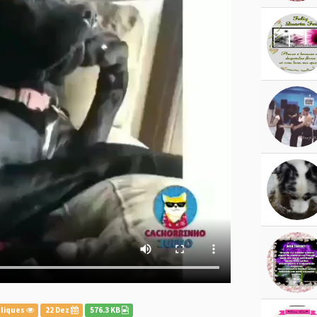
cliques
22 Dez
576.3 KB