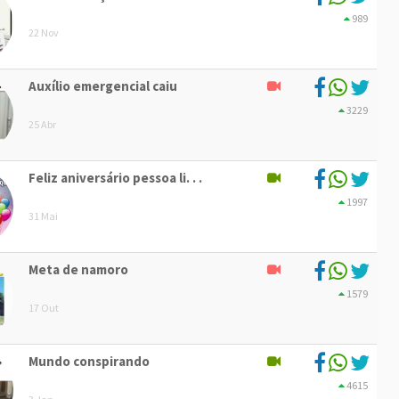
989
22 Nov
Auxílio emergencial caiu
3229
25 Abr
Feliz aniversário pessoa li. . .
1997
31 Mai
Meta de namoro
1579
17 Out
Mundo conspirando
4615