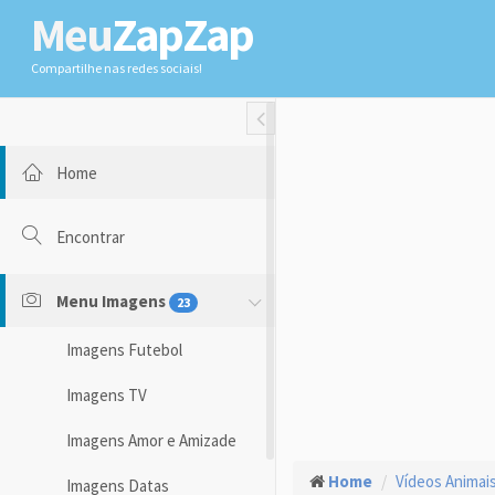
Meu
ZapZap
Compartilhe nas redes sociais!
Toggle Fullwidth
Home
Encontrar
Menu Imagens
23
Imagens Futebol
Imagens TV
Imagens Amor e Amizade
Home
Vídeos Animai
Imagens Datas