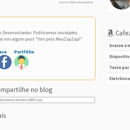
nossos links na Amazon
Cafez
do Desenvolvedor. Publicamos novidades.
ar em algum post "Vim pelo MeuZapZap!"
Acesse a m
ace
Portfólio
Dispositi
Teste por
Eletrônico
mpartilhe no blog
ais