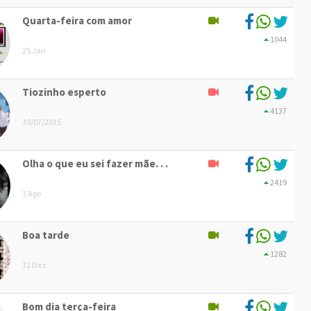
Quarta-feira com amor
1044
25 Jan
Tiozinho esperto
4137
30/07/2015
Olha o que eu sei fazer mãe. . .
2419
3 Ago
Boa tarde
1282
31 Dez
Bom dia terça-feira