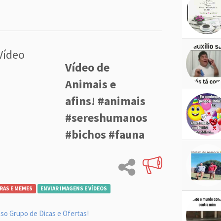
Vídeo
Vídeo de
Animais e
afins! #animais
#sereshumanos
#bichos #fauna
RAS E MEMES
ENVIAR IMAGENS E VÍDEOS
so Grupo de Dicas e Ofertas!