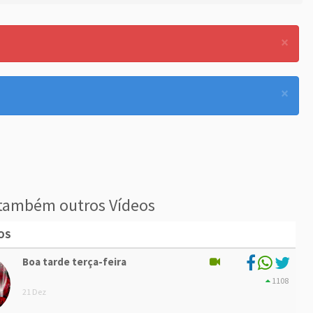
×
×
também outros Vídeos
OS
Boa tarde terça-feira
1108
21 Dez