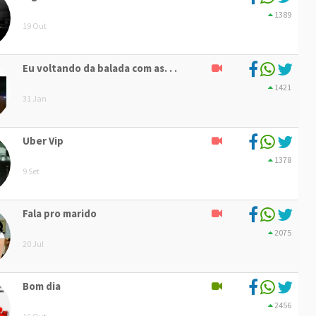
1389
19 Out
Eu voltando da balada com as. . .
1421
31 Jan
Uber Vip
1378
9 Set
Fala pro marido
2075
20 Jul
Bom dia
2456