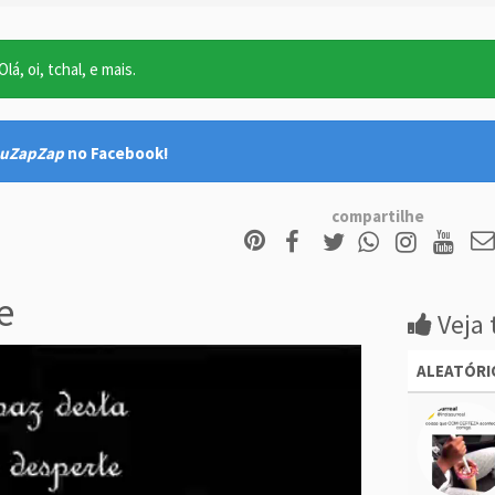
lá, oi, tchal, e mais.
uZapZap
no Facebook!
compartilhe
e
Veja 
ALEATÓRI