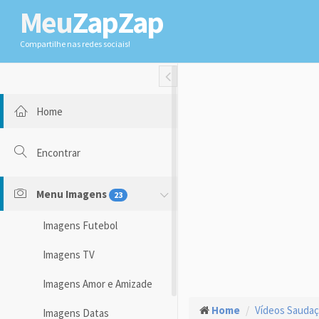
Meu
ZapZap
Compartilhe nas redes sociais!
Toggle Fullwidth
Home
Encontrar
Menu Imagens
23
Imagens Futebol
Imagens TV
Imagens Amor e Amizade
Home
Vídeos Sauda
Imagens Datas