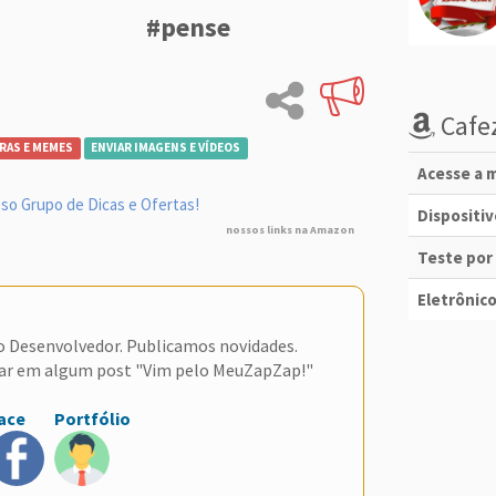
#pense
Cafez
RAS E MEMES
ENVIAR IMAGENS E VÍDEOS
Acesse a m
so Grupo de Dicas e Ofertas!
Dispositi
nossos links na Amazon
Teste por
Eletrônico
do Desenvolvedor. Publicamos novidades.
ar em algum post "Vim pelo MeuZapZap!"
ace
Portfólio