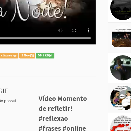
 cliques
3 Nov
59.9 KB
GIF
Vídeo Momento
ão possui
de refletir!
#reflexao
#frases #online