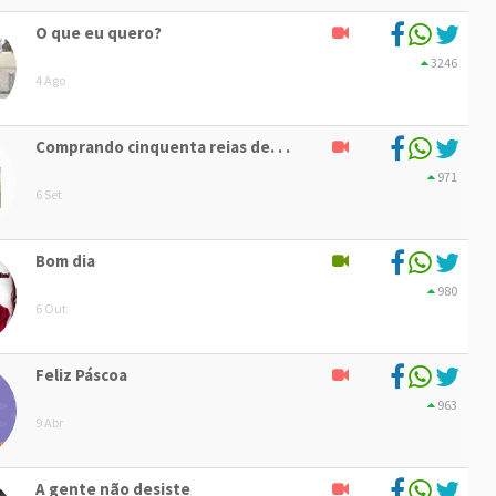
O que eu quero?
3246
4 Ago
Comprando cinquenta reias de. . .
971
6 Set
Bom dia
980
6 Out
Feliz Páscoa
963
9 Abr
A gente não desiste