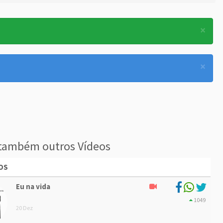
×
×
também outros Vídeos
OS
Eu na vida
1049
20 Dez