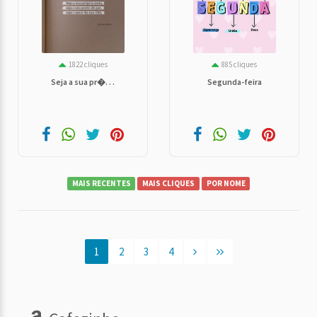
1822 cliques
885 cliques
Seja a sua pr�. . .
Segunda-feira
MAIS RECENTES
MAIS CLIQUES
POR NOME
1
2
3
4