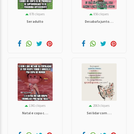
878 cliques
856 cliques
Ser adulto
Desabafa junto. . .
1341 cliques
2063 cliques
Natal e copa c. . .
Sei lidar com . . .