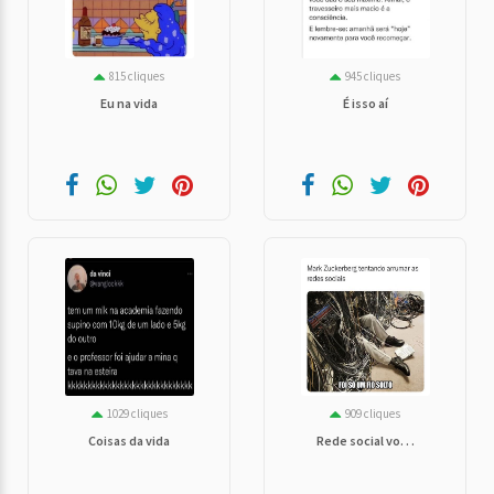
815 cliques
945 cliques
Eu na vida
É isso aí
1029 cliques
909 cliques
Coisas da vida
Rede social vo. . .