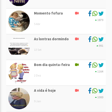
Momento fofura
1879
5 Abr
As lontras dormindo
991
13 Set
Bom dia quinta-feira
1164
2 Dez
A vida é hoje
1000
9 Jan