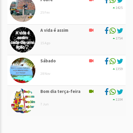
1425
25 Fev
A vida é assim
1754
15 Ago
Sábado
1359
28 Nov
Bom dia terça-feira
1104
7 Jun