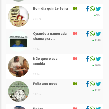
Bom dia quinta-feira
927
29 Dez
Quando a namorada
chama pra . . .
1140
19 Jan
Não quero sua
comida
2636
22 Set
Feliz ano novo
1127
31 Dez
Pobre