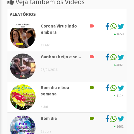
Veja também os Vídeos
ALEATÓRIOS
Corona Vírus indo
embora
1659
13 Abr
Ganhou beijo e se...
4861
26/01/2016
Bom dia e boa
semana
1114
4 Jul
Bom dia
1661
18 Jun