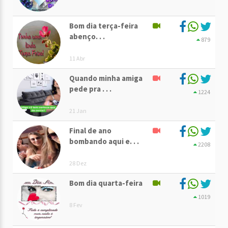
Bom dia terça-feira
abenço. . .
879
11 Abr
Quando minha amiga
pede pra . . .
1224
21 Jan
Final de ano
bombando aqui e. . .
2208
28 Dez
Bom dia quarta-feira
1019
8 Fev