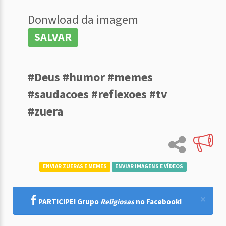
Donwload da imagem
SALVAR
#Deus #humor #memes
#saudacoes #reflexoes #tv
#zuera
ENVIAR ZUERAS E MEMES
ENVIAR IMAGENS E VÍDEOS
×
PARTICIPE! Grupo
Religiosas
no Facebook!