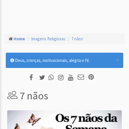
Home
Imagens Religiosas
7 nãos
×
Deus, crenças, motivacionais, alegria e fé.
7 nãos