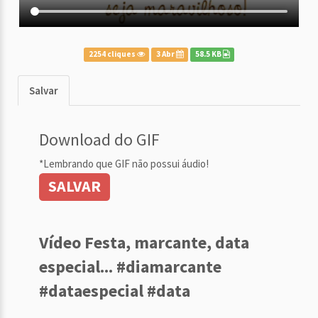
2254 cliques
3 Abr
58.5 KB
Salvar
Download do GIF
*Lembrando que GIF não possui áudio!
SALVAR
Vídeo Festa, marcante, data
especial... #diamarcante
#dataespecial #data