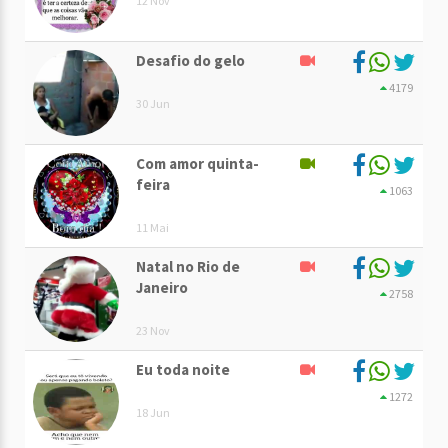
12 Nov
Desafio do gelo
4179
30 Jun
Com amor quinta-
feira
1063
11 Mai
Natal no Rio de
Janeiro
2758
23 Nov
Eu toda noite
1272
18 Jun