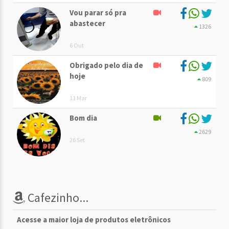
Vou parar só pra
abastecer
1326
6 Out
Obrigado pelo dia de
hoje
809
11 Mar
Bom dia
2629
26 Set
Cafezinho...
Acesse a maior loja de produtos eletrônicos