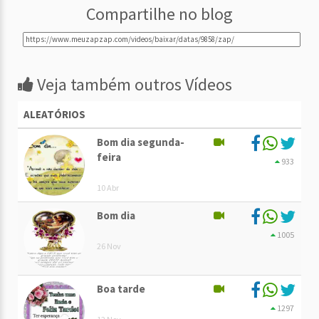
Compartilhe no blog
Veja também outros Vídeos
ALEATÓRIOS
Bom dia segunda-
feira
933
10 Abr
Bom dia
1005
26 Nov
Boa tarde
1297