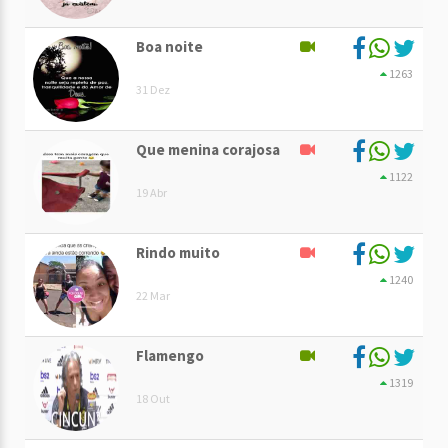
Boa noite
1263
31 Dez
Que menina corajosa
1122
19 Abr
Rindo muito
1240
22 Mar
Flamengo
1319
18 Out