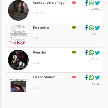
Acordando o amigo!
4874
11/11/2015
Boa noite
1257
3 Jan
Bom dia
2491
23 Abr
Eu acordando
1712
11 Jan