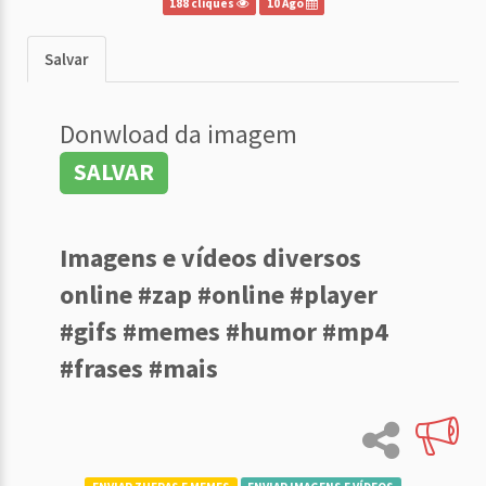
188 cliques
10 Ago
Salvar
Donwload da imagem
SALVAR
Imagens e vídeos diversos
online #zap #online #player
#gifs #memes #humor #mp4
#frases #mais