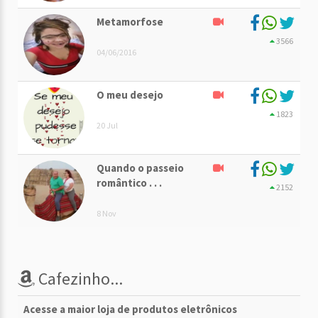
Metamorfose
3566
04/06/2016
O meu desejo
1823
20 Jul
Quando o passeio
romântico . . .
2152
8 Nov
Cafezinho...
Acesse a maior loja de produtos eletrônicos