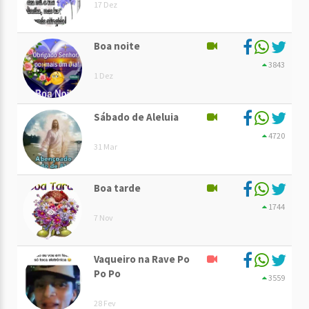
17 Dez
Boa noite
3843
1 Dez
Sábado de Aleluia
4720
31 Mar
Boa tarde
1744
7 Nov
Vaqueiro na Rave Po
Po Po
3559
28 Fev