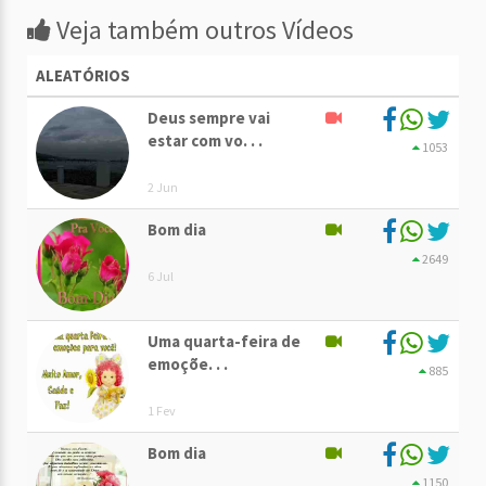
Veja também outros Vídeos
ALEATÓRIOS
Deus sempre vai
estar com vo. . .
1053
2 Jun
Bom dia
2649
6 Jul
Uma quarta-feira de
emoçõe. . .
885
1 Fev
Bom dia
1150