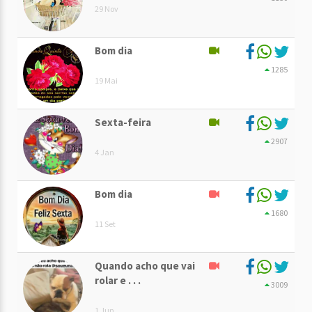
29 Nov
Bom dia
1285
19 Mai
Sexta-feira
2907
4 Jan
Bom dia
1680
11 Set
Quando acho que vai
rolar e . . .
3009
1 Jun