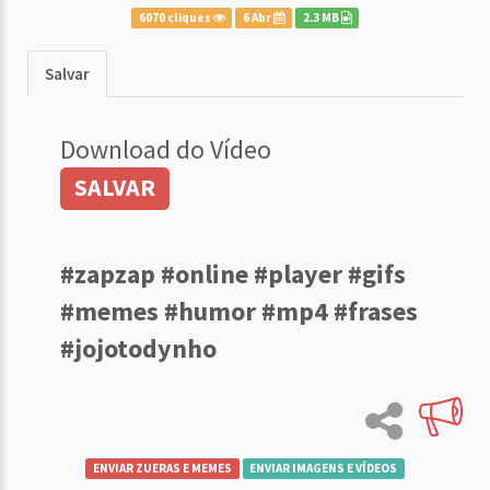
6070 cliques
6 Abr
2.3 MB
Salvar
Download do Vídeo
SALVAR
#zapzap #online #player #gifs
#memes #humor #mp4 #frases
#jojotodynho
ENVIAR ZUERAS E MEMES
ENVIAR IMAGENS E VÍDEOS