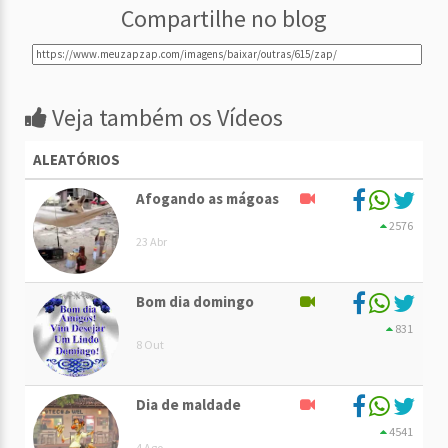
Compartilhe no blog
Veja também os Vídeos
ALEATÓRIOS
Afogando as mágoas
2576
23 Abr
Bom dia domingo
831
8 Out
Dia de maldade
4541
4 Ago