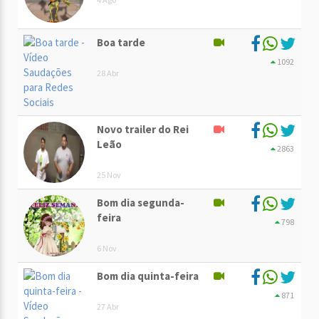
Boa tarde
1092
28 Abr
Novo trailer do Rei
Leão
2863
25 Nov
Bom dia segunda-
feira
798
6 Nov
Bom dia quinta-feira
871
27 Abr