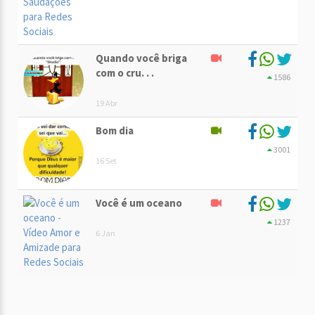
Quando você briga
com o cru. . .
1586
19 Abr
Bom dia
3001
16 Set
Você é um oceano
1237
6 Jan