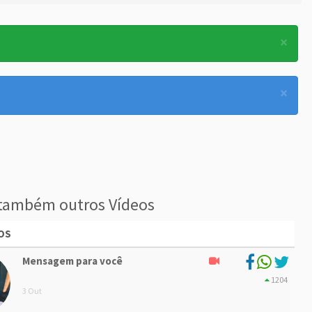
×
×
também outros Vídeos
OS
Mensagem para você
1204
3 Out