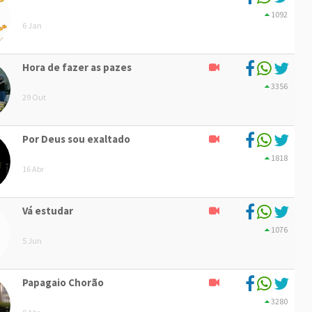
1092
6 Jan
Hora de fazer as pazes
3356
29 Out
Por Deus sou exaltado
1818
16 Abr
Vá estudar
1076
5 Jun
Papagaio Chorão
3280