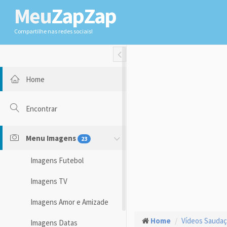
Meu
ZapZap
Compartilhe nas redes sociais!
Toggle Fullwidth
Home
Encontrar
Menu Imagens
23
Imagens Futebol
Imagens TV
Imagens Amor e Amizade
Home
Vídeos Sauda
Imagens Datas