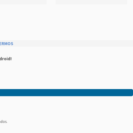
ERMOS
droid!
ados.