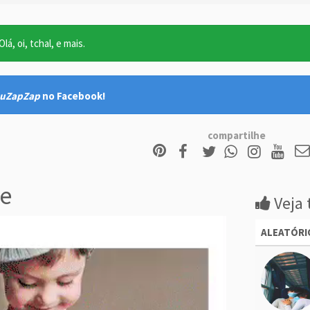
lá, oi, tchal, e mais.
uZapZap
no Facebook!
compartilhe
e
Veja 
ALEATÓRI