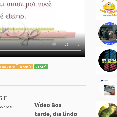
0 cliques
31 Out
36 KB
GIF
Vídeo Boa
ão possui
tarde, dia lindo