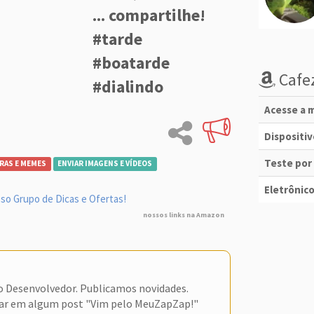
... compartilhe!
#tarde
#boatarde
Cafez
#dialindo
Acesse a m
Dispositi
Teste por
RAS E MEMES
ENVIAR IMAGENS E VÍDEOS
Eletrônico
so Grupo de Dicas e Ofertas!
nossos links na Amazon
do Desenvolvedor. Publicamos novidades.
ar em algum post "Vim pelo MeuZapZap!"