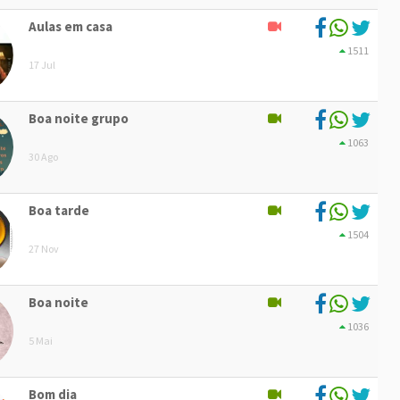
Aulas em casa
1511
17 Jul
Boa noite grupo
1063
30 Ago
Boa tarde
1504
27 Nov
Boa noite
1036
5 Mai
Bom dia