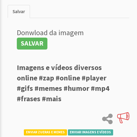
Salvar
Donwload da imagem
SALVAR
Imagens e vídeos diversos
online #zap #online #player
#gifs #memes #humor #mp4
#frases #mais
ENVIAR ZUERAS E MEMES
ENVIAR IMAGENS E VÍDEOS