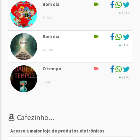
Bom dia
1041
10 Set
Bom dia
3198
14 Jun
O tempo
2236
6 Jul
Cafezinho...
Acesse a maior loja de produtos eletrônicos