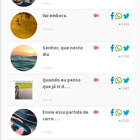
9 Nov
Vai embora.
1363
28 Nov
Senhor, que neste
dia
1388
10 Nov
Quando eu penso
que já vi d. . .
1097
20 Fev
Envie essa partida de
carro . . .
2550
30 Abr