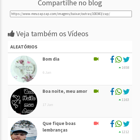
Compartilhe no blog
Veja também os Vídeos
ALEATÓRIOS
Bom dia
1658
6 Jan
Boa noite, meu amor
1163
17 Jan
Que fique boas
lembranças
1212