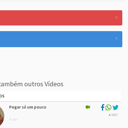
×
×
também outros Vídeos
OS
Pegar só um pouco
3817
4 Jan