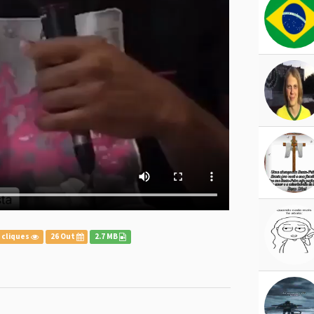
 cliques
26 Out
2.7 MB