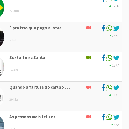
3266
22 Jun
É pra isso que pago a inter. . .
2467
5 Jul
Sexta-feira Santa
1277
14 Abr
Quando a fartura do cartão . . .
1031
29 Mai
As pessoas mais felizes
982