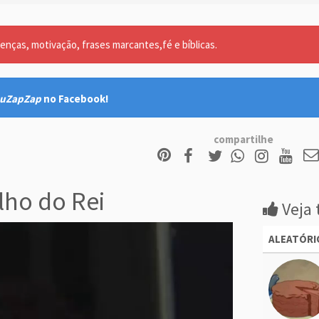
nças, motivação, frases marcantes,fé e bíblicas.
uZapZap
no Facebook!
compartilhe
lho do Rei
Veja 
ALEATÓRI