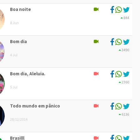
Boa noite
844
8 Jun
Bom dia
3490
4 Jul
Bom dia, Aleluia.
2360
5 Jul
Todo mundo em pânico
6136
28/12/2014
Brasilll