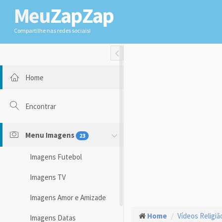
Meu
ZapZap
Compartilhe nas redes sociais!
Toggle Fullwidth
Home
Encontrar
Menu Imagens
23
Imagens Futebol
Imagens TV
Imagens Amor e Amizade
Home
Vídeos Religiã
Imagens Datas