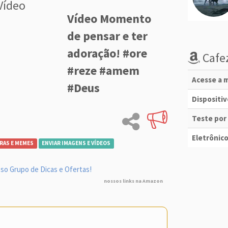
Vídeo
Vídeo Momento
de pensar e ter
adoração! #ore
Cafez
#reze #amem
Acesse a m
#Deus
Dispositi
Teste por
Eletrônico
RAS E MEMES
ENVIAR IMAGENS E VÍDEOS
so Grupo de Dicas e Ofertas!
nossos links na Amazon