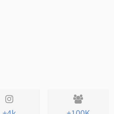
+4k
+100K