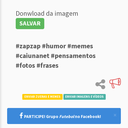
Donwload da imagem
SALVAR
#zapzap #humor #memes
#caiunanet #pensamentos
#fotos #frases
ENVIAR ZUERAS E MEMES
ENVIAR IMAGENS E VÍDEOS
×
PARTICIPE! Grupo
Futebol
no Facebook!