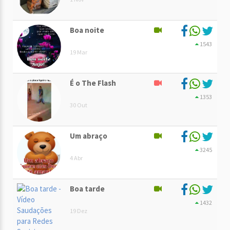
Boa noite
1543
19 Mar
É o The Flash
1353
30 Out
Um abraço
3245
4 Abr
Boa tarde
1432
19 Dez