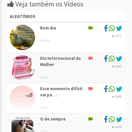
Veja também os Vídeos
ALEATÓRIOS
Bom dia
2177
16 Dez
Dia Internacional da
Mulher
2487
8 Mar
Esse momento difícil
vai pa. . .
1090
2 Set
O de sempre
2650
1 Nov