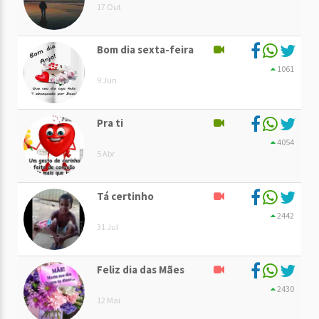
17 Out
Bom dia sexta-feira
1061
9 Jun
Pra ti
4054
5 Abr
Tá certinho
2442
31 Jul
Feliz dia das Mães
2430
12 Mai