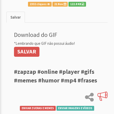
2332 cliques
21 Nov
122.8 KB
Salvar
Download do GIF
*Lembrando que GIF não possui áudio!
SALVAR
#zapzap #online #player #gifs
#memes #humor #mp4 #frases
ENVIAR ZUERAS E MEMES
ENVIAR IMAGENS E VÍDEOS