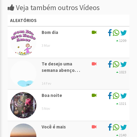
Veja também outros Vídeos
ALEATÓRIOS
Bom dia
1209
3 Mar
Te desejo uma
semana abenço. . .
1023
14 Fev
Boa noite
1321
5 Nov
Você é mais
2140