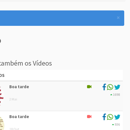
×
também os Vídeos
OS
Boa tarde
1698
2 Mai
Boa tarde
936
18 Out