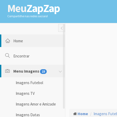
Meu
ZapZap
Compartilhe nas redes sociais!
Toggle Fullwidth
Home
Encontrar
Menu Imagens
23
Imagens Futebol
Imagens TV
Imagens Amor e Amizade
Home
Imagens Fute
Imagens Datas