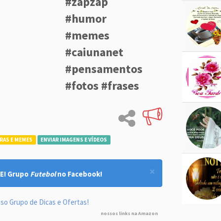
#zapzap
#humor
#memes
#caiunanet
#pensamentos
#fotos #frases
RAS E MEMES
ENVIAR IMAGENS E VÍDEOS
×
E! Grupo
Futebol
no Facebook!
so Grupo de Dicas e Ofertas!
nossos links na Amazon