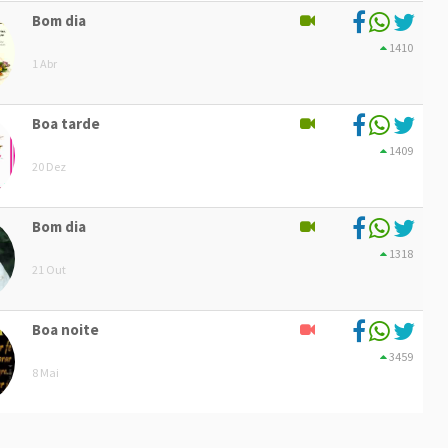
Bom dia
1410
1 Abr
Boa tarde
1409
20 Dez
Bom dia
1318
21 Out
Boa noite
3459
8 Mai