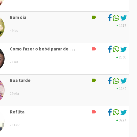
Bom dia
1178
4 Nov
Como fazer o bebê parar de . . .
2305
7 Out
Boa tarde
1149
29 Abr
Reflita
3227
23 Fev