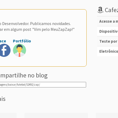
Cafez
Acesse a m
do Desenvolvedor. Publicamos novidades.
ar em algum post "Vim pelo MeuZapZap!"
Dispositi
ace
Portfólio
Teste por
Eletrônico
mpartilhe no blog
ais