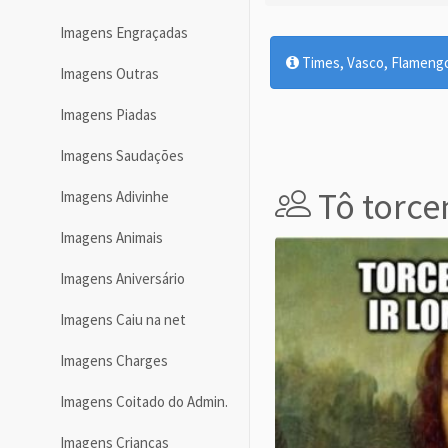
Imagens Engraçadas
Times, Vasco, Flamengo,
Imagens Outras
Imagens Piadas
Imagens Saudações
Tô torc
Imagens Adivinhe
Imagens Animais
Imagens Aniversário
Imagens Caiu na net
Imagens Charges
Imagens Coitado do Admin.
Imagens Crianças