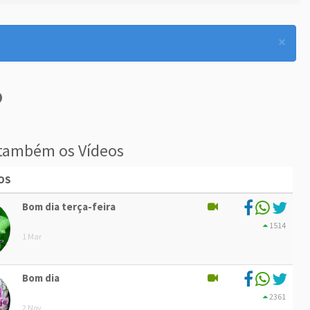
×
também os Vídeos
OS
Bom dia terça-feira
1514
1 Mar
Bom dia
2361
2 Nov