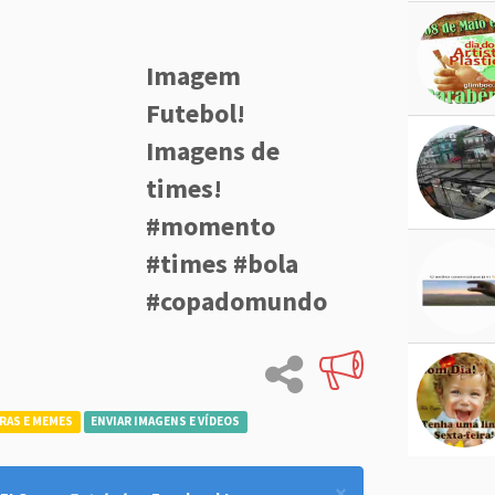
Imagem
Futebol!
Imagens de
times!
#momento
#times #bola
#copadomundo
RAS E MEMES
ENVIAR IMAGENS E VÍDEOS
×