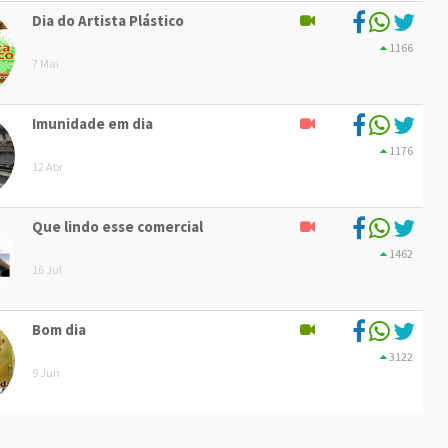
Dia do Artista Plástico
1166
7 Mai
Imunidade em dia
1176
12 Abr
Que lindo esse comercial
1462
16 Jul
Bom dia
3122
9 Jun