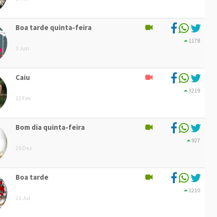
Boa tarde quinta-feira
1178
3 Jun
Caiu
3219
12 Fev
Bom dia quinta-feira
927
29 Dez
Boa tarde
1210
21 Jul