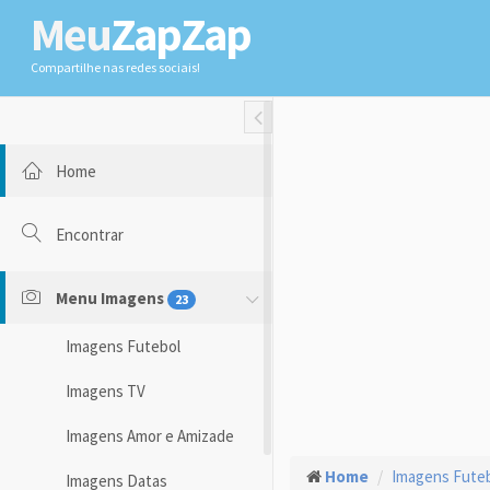
Meu
ZapZap
Compartilhe nas redes sociais!
Toggle Fullwidth
Home
Encontrar
Menu Imagens
23
Imagens Futebol
Imagens TV
Imagens Amor e Amizade
Home
Imagens Fute
Imagens Datas