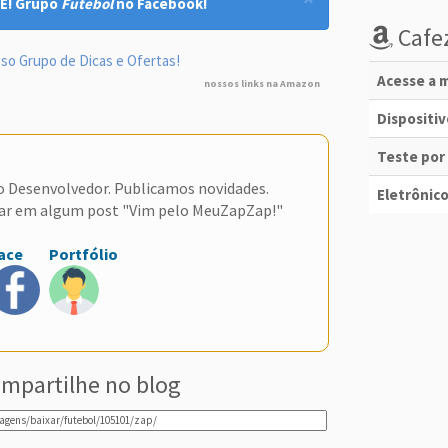
E! Grupo
Futebol
no Facebook!
Cafez
so Grupo de Dicas e Ofertas!
Acesse a m
nossos links na Amazon
Dispositi
Teste por
do Desenvolvedor. Publicamos novidades.
Eletrônico
ar em algum post "Vim pelo MeuZapZap!"
ace
Portfólio
mpartilhe no blog