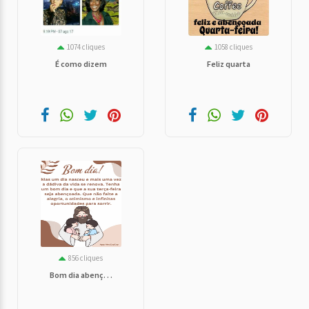
1074 cliques
1058 cliques
É como dizem
Feliz quarta
856 cliques
Bom dia abenç. . .