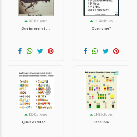
26946 cliques
14178 cliques
Que imagem é . . .
Que nome?
12642 cliques
11495 cliques
Quais os ditad. . .
Descubra