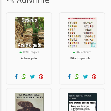
112099 cliques
34284 cliques
Ache o gato
Ditados popula. . .