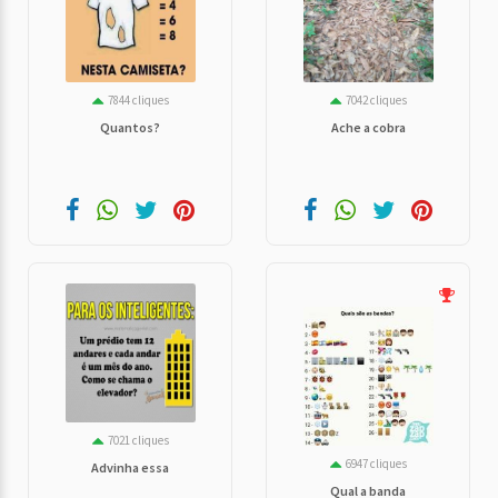
7844 cliques
7042 cliques
Quantos?
Ache a cobra
7021 cliques
6947 cliques
Advinha essa
Qual a banda