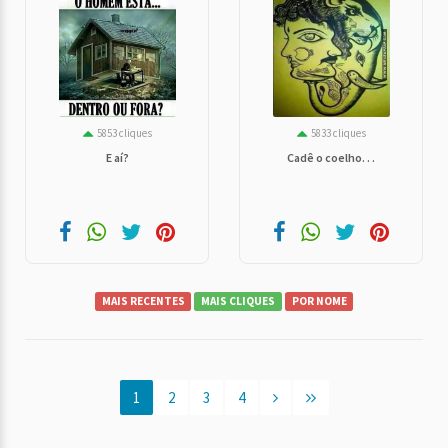
5853 cliques
5833 cliques
E aí?
Cadê o coelho. . .
MAIS RECENTES
MAIS CLIQUES
POR NOME
1
2
3
4