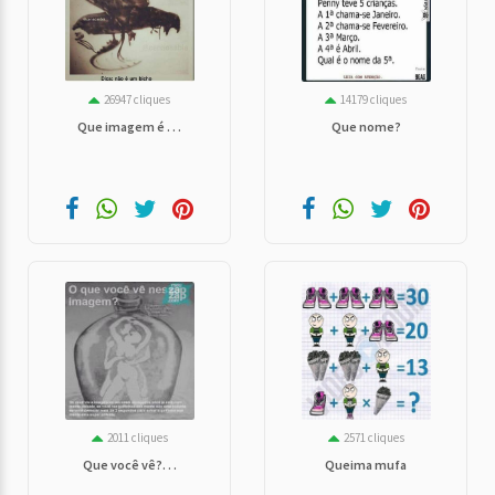
26947 cliques
14179 cliques
Que imagem é . . .
Que nome?
2011 cliques
2571 cliques
Que você vê?. . .
Queima mufa