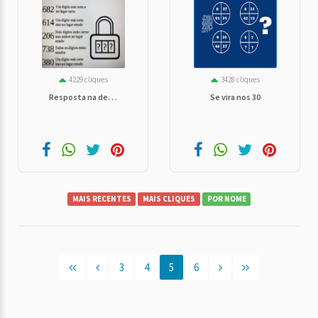
4229 cliques
3428 cliques
Resposta na de. . .
Se vira nos 30
MAIS RECENTES
MAIS CLIQUES
POR NOME
3
4
5
6