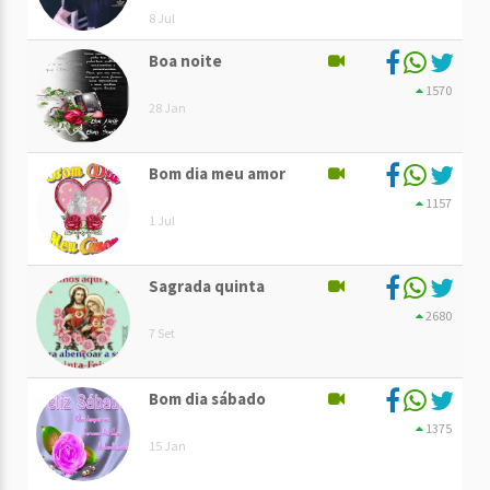
8 Jul
Boa noite
1570
28 Jan
Bom dia meu amor
1157
1 Jul
Sagrada quinta
2680
7 Set
Bom dia sábado
1375
15 Jan