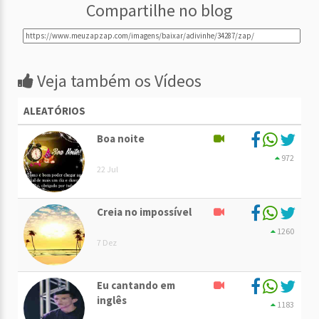
Compartilhe no blog
Veja também os Vídeos
ALEATÓRIOS
Boa noite
972
22 Jul
Creia no impossível
1260
7 Dez
Eu cantando em
inglês
1183