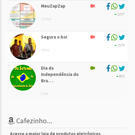
MeuZapZap
1237
11 Out
Segura o boi
1574
4 Dez
Dia da
Independência do
873
Bra. . .
6 Set
Cafezinho...
Acesse a maior loja de produtos eletrônicos