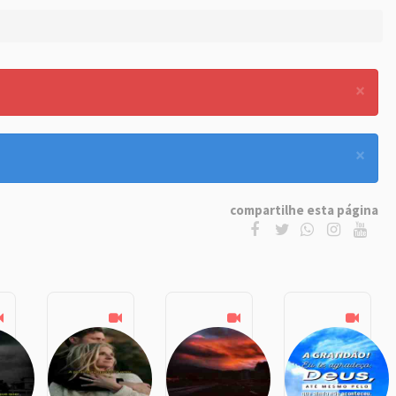
×
×
compartilhe esta página