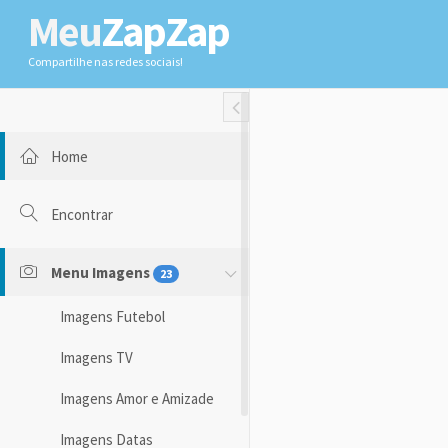
Meu
ZapZap
Compartilhe nas redes sociais!
Toggle Fullwidth
Home
Encontrar
Menu Imagens
23
Imagens Futebol
Imagens TV
Imagens Amor e Amizade
Imagens Datas