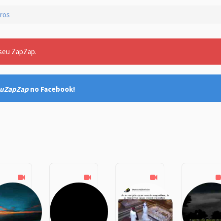
ros
 seu ZapZap.
uZapZap
no Facebook!