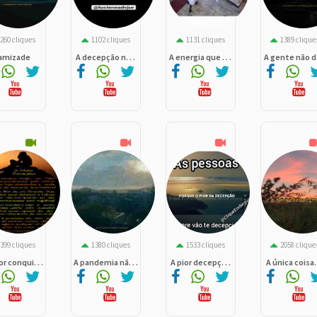
260 cliques
1102 cliques
1131 cliques
1389 clique
 amizade
A decepção n. . .
A energia que . . .
A gente não d. 
399 cliques
1380 cliques
1533 cliques
2058 clique
r conqui. . .
A pandemia nã. . .
A pior decepç. . .
A única coisa. 