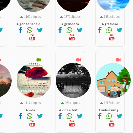
s
1169 cliques
1370 cliques
1481 cliques
. .
A gente sabe q. . .
A grandeza
A gratidão
s
1117 cliques
971 cliques
3217 cliques
. .
A vida
A vida é feit. . .
A vida é um j. . .