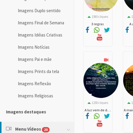
Imagens Duplo sentido
1580 cliques
1
Imagens Final de Semana
3 regras
A
Imagens Idéias Criativas
Imagens Notícias
Imagens Pai e mãe
Imagens Prints da tela
Imagens Reflexão
Imagens Religiosas
1250 cliques
1
A luz vem de d. . .
A maio
Imagens destaques
Menu Vídeos
20