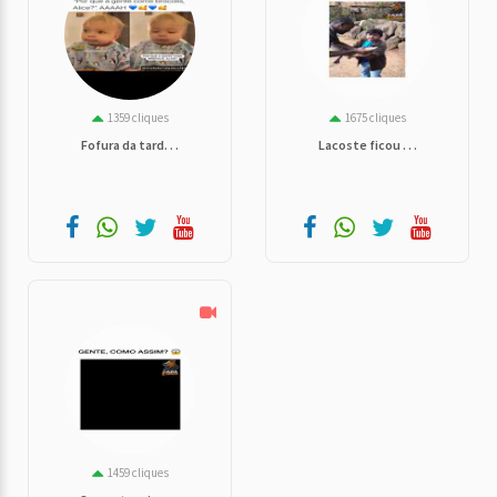
1359 cliques
1675 cliques
Fofura da tard. . .
Lacoste ficou . . .
1459 cliques