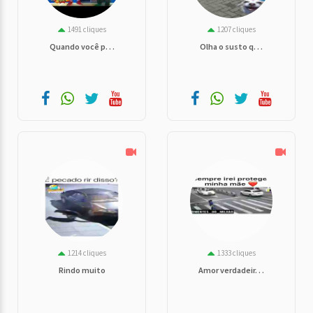
1491 cliques
1207 cliques
Quando você p. . .
Olha o susto q. . .
1214 cliques
1333 cliques
Rindo muito
Amor verdadeir. . .