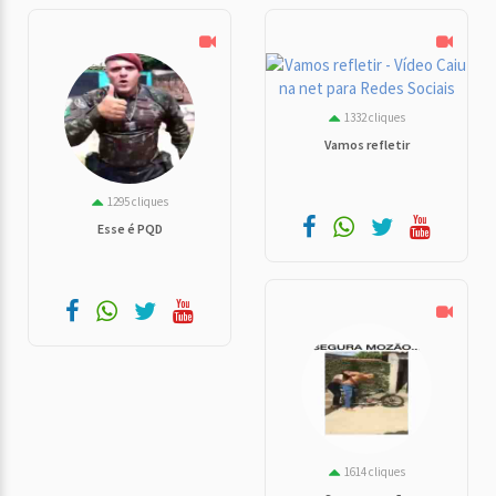
1332 cliques
Vamos refletir
1295 cliques
Esse é PQD
1614 cliques