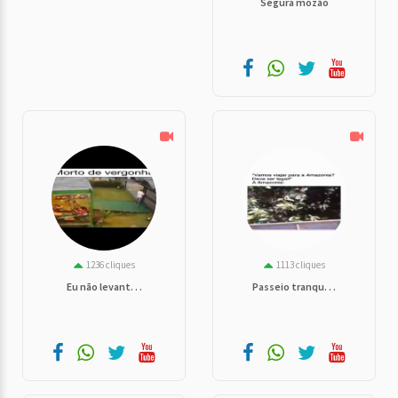
Segura mozão
1236 cliques
1113 cliques
Eu não levant. . .
Passeio tranqu. . .