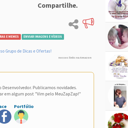
Compartilhe.
RAS E MEMES
ENVIAR IMAGENS E VÍDEOS
so Grupo de Dicas e Ofertas!
nossos links na Amazon
do Desenvolvedor. Publicamos novidades.
ar em algum post "Vim pelo MeuZapZap!"
ace
Portfólio