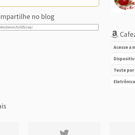
mpartilhe no blog
Cafez
Acesse a m
Dispositi
Teste por
Eletrônico
ais