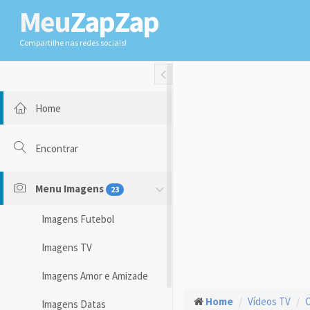
Meu
ZapZap
Compartilhe nas redes sociais!
Toggle Fullwidth
Home
Encontrar
Menu Imagens
23
Imagens Futebol
Imagens TV
Imagens Amor e Amizade
Home
Vídeos TV
Imagens Datas