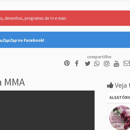
as, desenhos, programas de tv e mais.
uZapZap
no Facebook!
compartilhe
a MMA
Veja 
ALEATÓRI