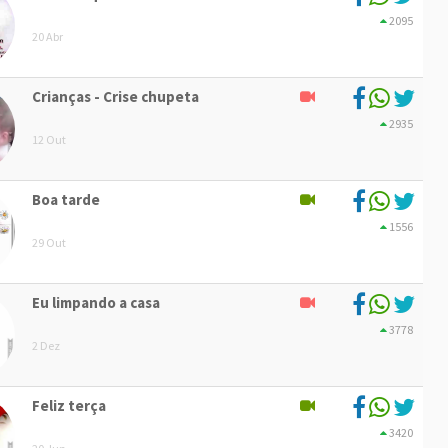
2095
20 Abr
Crianças - Crise chupeta
2935
12 Out
Boa tarde
1556
29 Out
Eu limpando a casa
3778
2 Dez
Feliz terça
3420