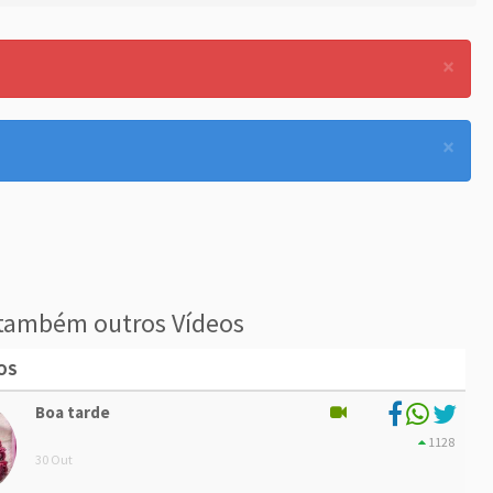
×
×
também outros Vídeos
OS
Boa tarde
1128
30 Out