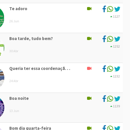
Te adoro
1127
26 Jun
Boa tarde, tudo bem?
1252
30 Abr
Queria ter essa coordenaçã. . .
1232
24 Abr
Boa noite
1139
13 Jun
Bom dia quarta-feira