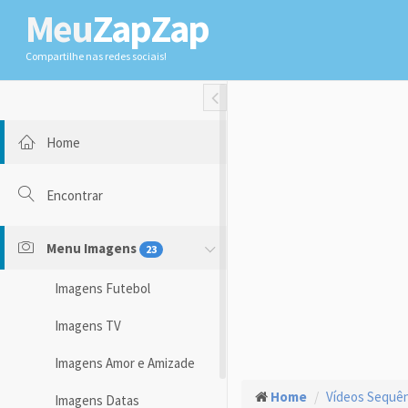
Meu
ZapZap
Compartilhe nas redes sociais!
Toggle Fullwidth
Home
Encontrar
Menu Imagens
23
Imagens Futebol
Imagens TV
Imagens Amor e Amizade
Home
Vídeos Sequên
Imagens Datas