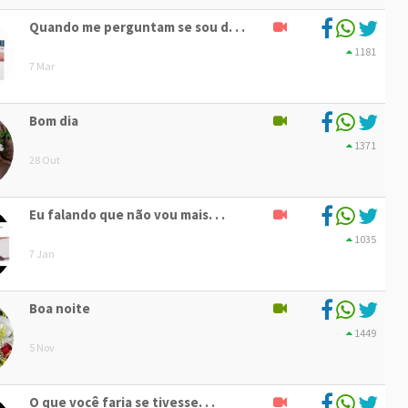
Quando me perguntam se sou d. . .
1181
7 Mar
Bom dia
1371
28 Out
Eu falando que não vou mais. . .
1035
7 Jan
Boa noite
1449
5 Nov
O que você faria se tivesse. . .