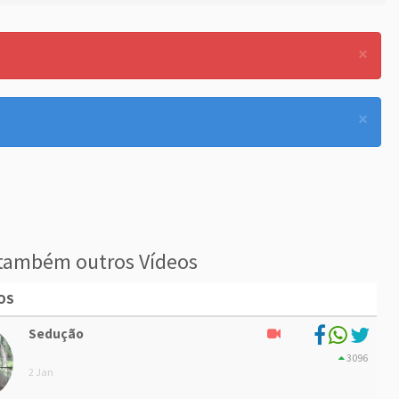
×
.
×
também outros Vídeos
OS
Sedução
3096
2 Jan