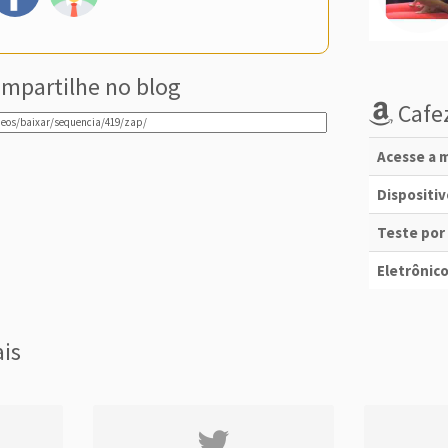
mpartilhe no blog
Cafez
Acesse a m
Dispositi
Teste por
Eletrônico
ais