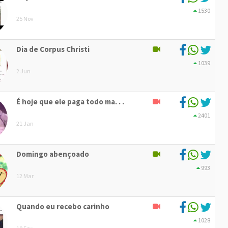
1530
25 Nov
Dia de Corpus Christi
1039
2 Jun
É hoje que ele paga todo ma. . .
2401
21 Jan
Domingo abençoado
993
12 Mar
Quando eu recebo carinho
1028