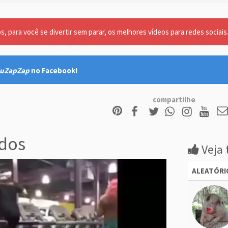
, para você se divertir sem parar, os melhores vídeos para redes sociais
uZapZap
no Facebook!
compartilhe
dos
Veja 
ALEATÓRI