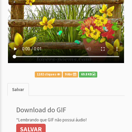
1102 cliques
9 Abr
69.8 KB
Salvar
Download do GIF
*Lembrando que GIF não possui áudio!
SALVAR