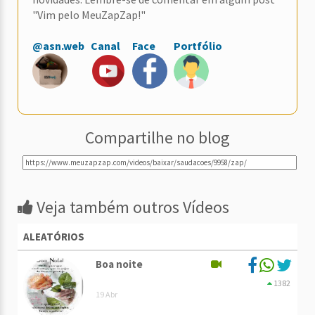
"Vim pelo MeuZapZap!"
@asn.web
Canal
Face
Portfólio
Compartilhe no blog
Veja também outros Vídeos
ALEATÓRIOS
Boa noite
1382
19 Abr