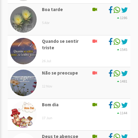
Boa tarde
1286
5 Abr
Quando se sentir
triste
1545
26 Jul
Não se preocupe
1481
12 Nov
Bom dia
1144
17 Jun
Deus te abençoe