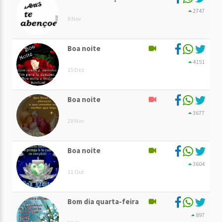
2747
8 Nov
Boa noite
4151
15 Dez
Boa noite
3677
28 Nov
Boa noite
3604
11 Out
Bom dia quarta-feira
897