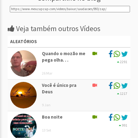
Veja também outros Vídeos
ALEATÓRIOS
Quando o mozão me
pega olha. . .
2291
26 Mar
Você é único pra
Deus
1217
9 Jan
Boa noite
991
13 Set