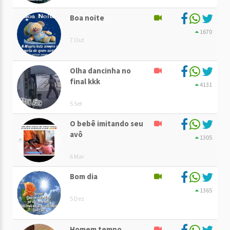
Boa noite
1670
7 Out
Olha dancinha no
final kkk
4131
5 Set
O bebê imitando seu
avô
1305
6 Mar
Bom dia
1365
5 Dez
Homem tempo