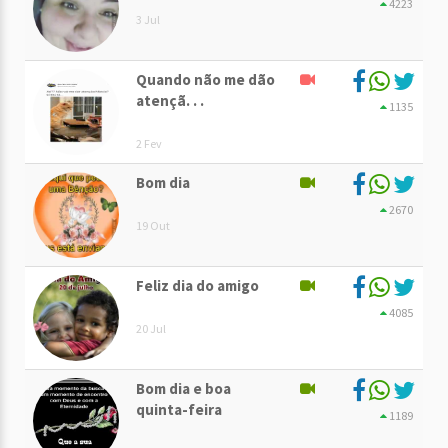
4223
3 Jul
Quando não me dão
atençã. . .
1135
2 Fev
Bom dia
2670
19 Out
Feliz dia do amigo
4085
20 Jul
Bom dia e boa
quinta-feira
1189