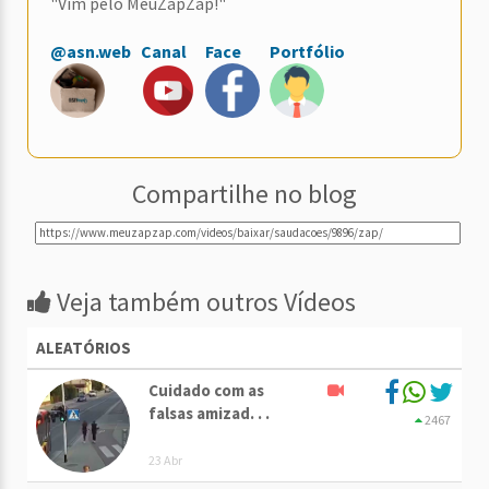
"Vim pelo MeuZapZap!"
@asn.web
Canal
Face
Portfólio
Compartilhe no blog
Veja também outros Vídeos
ALEATÓRIOS
Cuidado com as
falsas amizad. . .
2467
23 Abr