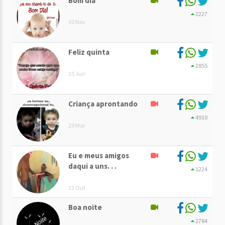
Bom dia
2227
30 Nov
Feliz quinta
2855
15 Jun
Criança aprontando
4910
29 Mar
Eu e meus amigos
daqui a uns. . .
1224
22 Out
Boa noite
2784