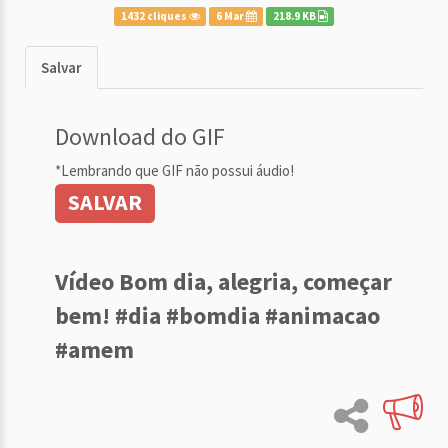
1432 cliques
6 Mar
218.9 KB
Salvar
Download do GIF
*Lembrando que GIF não possui áudio!
SALVAR
Vídeo Bom dia, alegria, começar
bem! #dia #bomdia #animacao
#amem