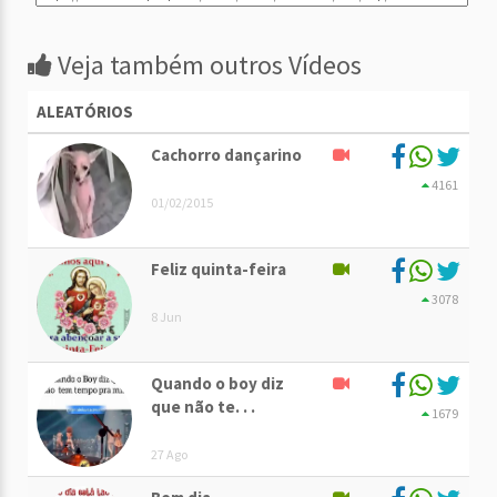
Veja também outros Vídeos
ALEATÓRIOS
Cachorro dançarino
4161
01/02/2015
Feliz quinta-feira
3078
8 Jun
Quando o boy diz
que não te. . .
1679
27 Ago