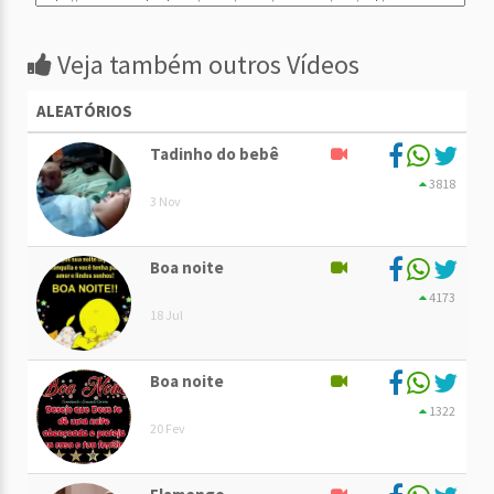
Veja também outros Vídeos
ALEATÓRIOS
Tadinho do bebê
3818
3 Nov
Boa noite
4173
18 Jul
Boa noite
1322
20 Fev