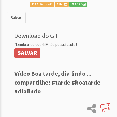
1102 cliques
2 Mar
208.3 KB
Salvar
Download do GIF
*Lembrando que GIF não possui áudio!
SALVAR
Vídeo Boa tarde, dia lindo ...
compartilhe! #tarde #boatarde
#dialindo