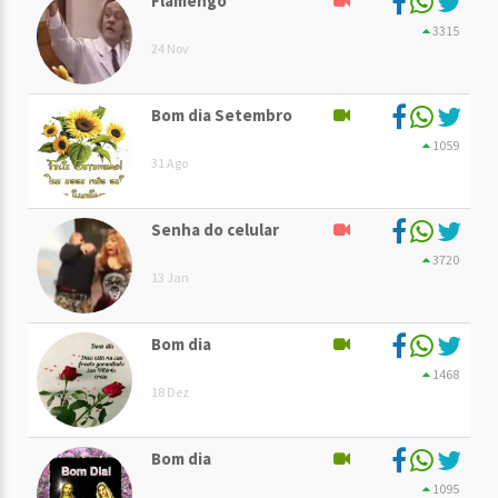
Flamengo
3315
24 Nov
Bom dia Setembro
1059
31 Ago
Senha do celular
3720
13 Jan
Bom dia
1468
18 Dez
Bom dia
1095