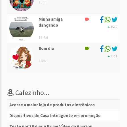
1 Jan
Minha amiga
dançando
3566
18 Mai
Bom dia
1301
8 Nov
Cafezinho...
Acesse a maior loja de produtos eletrônicos
Dispositivos de Casa Inteligente em promoção
Teste por 30 dias o Prime Vídeo da Amazon