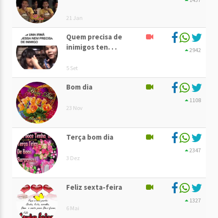
21 Jan
Quem precisa de
inimigos ten. . .
2942
5 Set
Bom dia
1108
23 Nov
Terça bom dia
2347
3 Dez
Feliz sexta-feira
1327
6 Mai