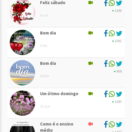
Feliz sábado
1286
4 Jun
Bom dia
1082
5 Set
Bom dia
868
28 Abr
Um ótimo domingo
1083
25 Jun
Como é o ensino
médio
1437