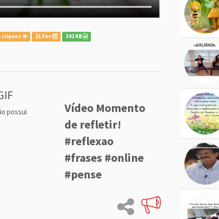
 cliques
21 Fev
342 KB
GIF
Vídeo Momento
ão possui
de refletir!
#reflexao
#frases #online
#pense