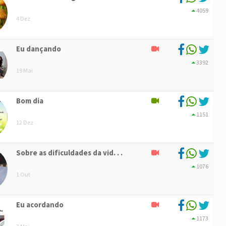
4059
4 Dez
Eu dançando
3392
19 Mai
Bom dia
1151
12 Dez
Sobre as dificuldades da vid. . .
1076
1 Out
Eu acordando
1173