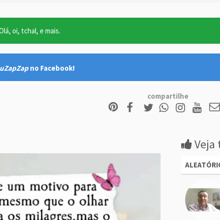
lá, oi, tchal, e mais.
uZapZap
no Facebook!
compartilhe
Veja 
ALEATÓRI