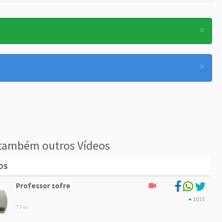
×
×
também outros Vídeos
OS
Professor sofre
1015
7 Fev