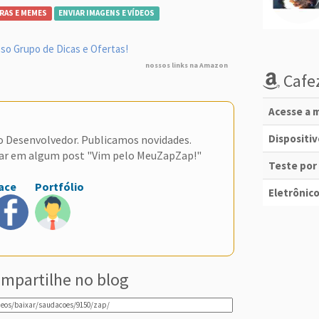
RAS E MEMES
ENVIAR IMAGENS E VÍDEOS
so Grupo de Dicas e Ofertas!
nossos links na Amazon
Cafez
Acesse a m
Dispositi
do Desenvolvedor. Publicamos novidades.
ar em algum post "Vim pelo MeuZapZap!"
Teste por
ace
Portfólio
Eletrônico
mpartilhe no blog