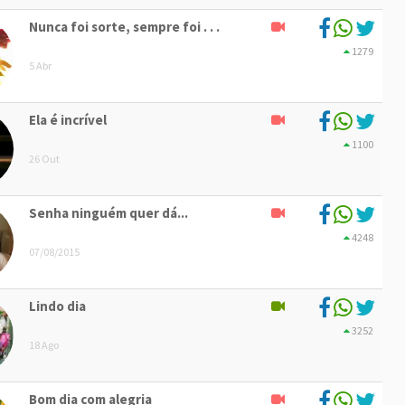
Nunca foi sorte, sempre foi . . .
1279
5 Abr
Ela é incrível
1100
26 Out
Senha ninguém quer dá...
4248
07/08/2015
Lindo dia
3252
18 Ago
Bom dia com alegria