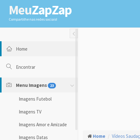
Meu
ZapZap
Compartilhe nas redes sociais!
Toggle Fullwidth
Home
Encontrar
Menu Imagens
23
Imagens Futebol
Imagens TV
Imagens Amor e Amizade
Home
Vídeos Sauda
Imagens Datas