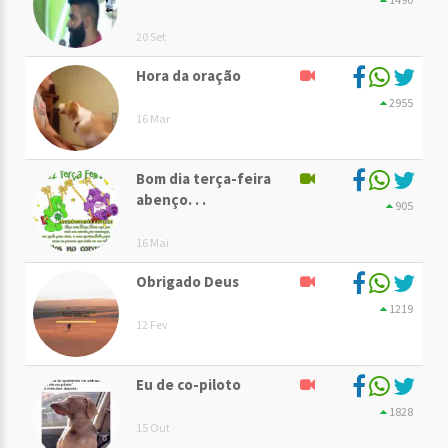
20 Set
Hora da oração
2955
16 Mar
Bom dia terça-feira
abenço. . .
905
16 Mai
Obrigado Deus
1219
12 Fev
Eu de co-piloto
1828
15 Out