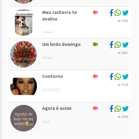
Meu cachorro te
analisa
1584
19 Nov
Um lindo domingo
2862
10 Nov
Contorno
3338
26/07/2015
Agora é assim
1496
9 Jul