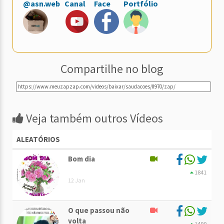
@asn.web
Canal
Face
Portfólio
Compartilhe no blog
Veja também outros Vídeos
ALEATÓRIOS
Bom dia
1841
12 Jan
O que passou não
volta
1490