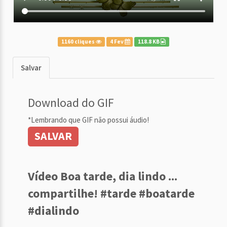
1160 cliques
4 Fev
118.8 KB
Salvar
Download do GIF
*Lembrando que GIF não possui áudio!
SALVAR
Vídeo Boa tarde, dia lindo ...
compartilhe! #tarde #boatarde
#dialindo