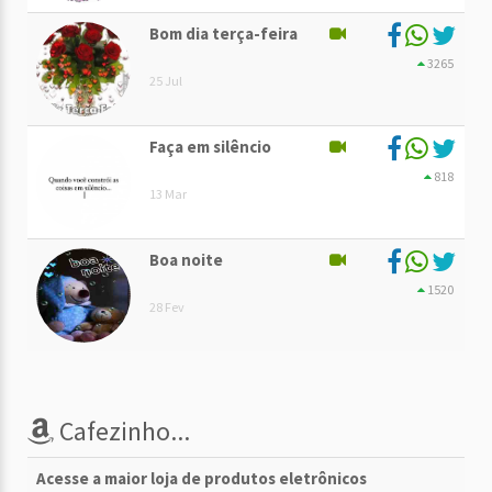
Bom dia terça-feira
3265
25 Jul
Faça em silêncio
818
13 Mar
Boa noite
1520
28 Fev
Cafezinho...
Acesse a maior loja de produtos eletrônicos