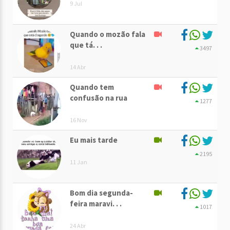
9 Jul
Quando o mozão fala
que tá. . .
3497
14 Abr
Quando tem
confusão na rua
1277
16 Nov
Eu mais tarde
2195
11 Jan
Bom dia segunda-
feira maravi. . .
1017
24 Abr