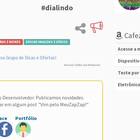
#dialindo
Cafez
RAS E MEMES
ENVIAR IMAGENS E VÍDEOS
Acesse a m
so Grupo de Dicas e Ofertas!
Dispositi
nossos links na Amazon
Teste por
Eletrônico
do Desenvolvedor. Publicamos novidades.
ar em algum post "Vim pelo MeuZapZap!"
ace
Portfólio