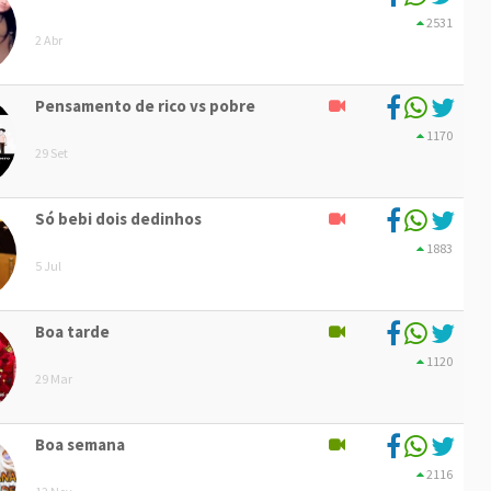
2531
2 Abr
Pensamento de rico vs pobre
1170
29 Set
Só bebi dois dedinhos
1883
5 Jul
Boa tarde
1120
29 Mar
Boa semana
2116