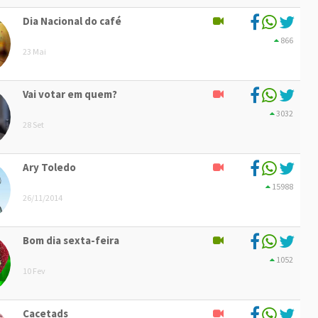
Dia Nacional do café
866
23 Mai
Vai votar em quem?
3032
28 Set
Ary Toledo
15988
26/11/2014
Bom dia sexta-feira
1052
10 Fev
Cacetads