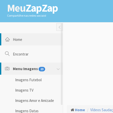
Meu
ZapZap
Compartilhe nas redes sociais!
Toggle Fullwidth
Home
Encontrar
Menu Imagens
23
Imagens Futebol
Imagens TV
Imagens Amor e Amizade
Home
Vídeos Sauda
Imagens Datas