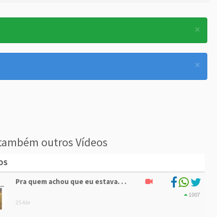
×
×
também outros Vídeos
OS
Pra quem achou que eu estava. . .
1007
25 Abr