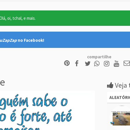
lá, oi, tchal, e mais.
uZapZap
no Facebook!
compartilhe
e
Veja 
ALEATÓRI