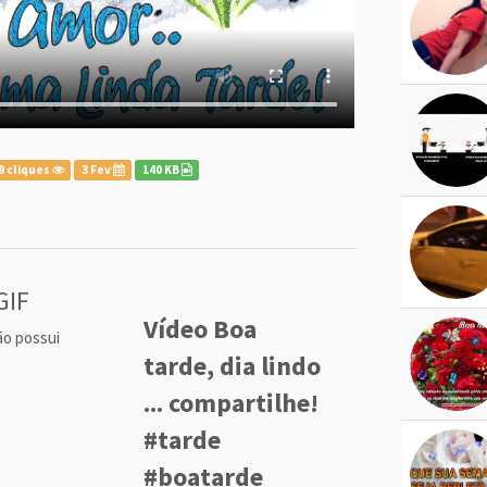
9 cliques
3 Fev
140 KB
GIF
Vídeo Boa
ão possui
tarde, dia lindo
... compartilhe!
#tarde
#boatarde