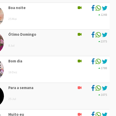
Boa noite
1248
25 Mai
Ótimo Domingo
2375
8 Jul
Bom dia
1788
16 Dez
Para a semana
1075
25 Jul
Muito eu