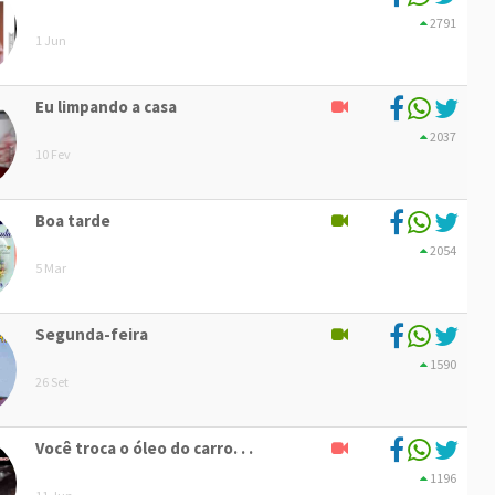
2791
1 Jun
Eu limpando a casa
2037
10 Fev
Boa tarde
2054
5 Mar
Segunda-feira
1590
26 Set
Você troca o óleo do carro. . .
1196