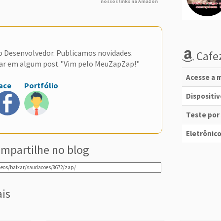
nossos links na Amazon
do Desenvolvedor. Publicamos novidades.
Cafez
ar em algum post "Vim pelo MeuZapZap!"
Acesse a m
ace
Portfólio
Dispositi
Teste por
Eletrônico
mpartilhe no blog
ais