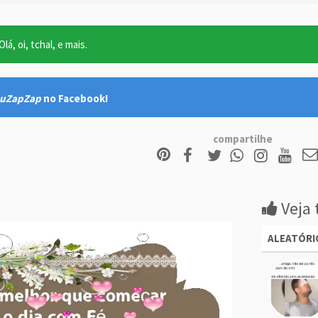
lá, oi, tchal, e mais.
uZapZap
no Facebook!
compartilhe
Veja 
ALEATÓRI