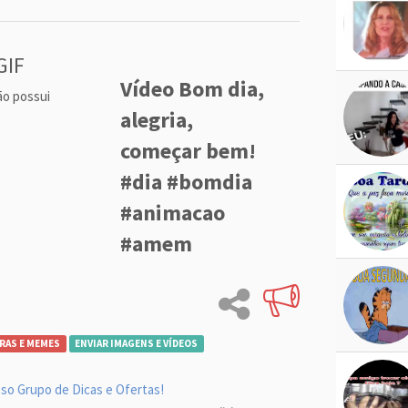
GIF
Vídeo Bom dia,
ão possui
alegria,
começar bem!
#dia #bomdia
#animacao
#amem
RAS E MEMES
ENVIAR IMAGENS E VÍDEOS
so Grupo de Dicas e Ofertas!