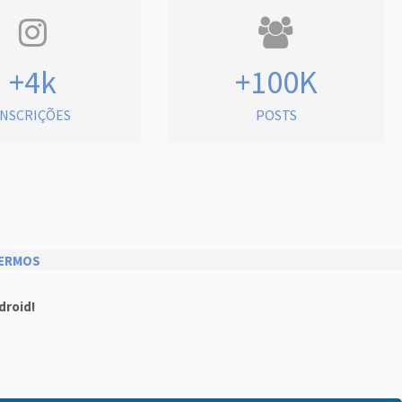
+4k
+100K
INSCRIÇÕES
POSTS
ERMOS
droid!