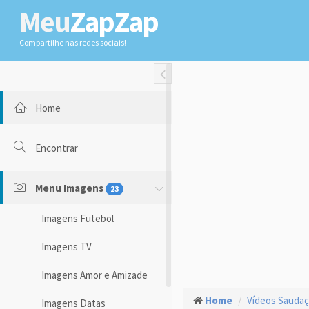
Meu
ZapZap
Compartilhe nas redes sociais!
Toggle Fullwidth
Home
Encontrar
Menu Imagens
23
Imagens Futebol
Imagens TV
Imagens Amor e Amizade
Home
Vídeos Sauda
Imagens Datas