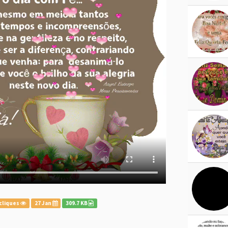
cliques
27 Jan
309.7 KB