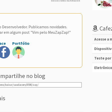
nossos links na Amazon
do Desenvolvedor. Publicamos novidades.
Cafez
ar em algum post "Vim pelo MeuZapZap!"
Acesse a m
ace
Portfólio
Dispositi
Teste por
Eletrônico
mpartilhe no blog
ais