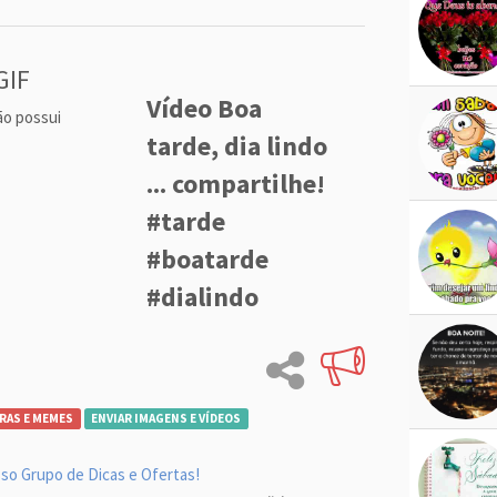
GIF
Vídeo Boa
ão possui
tarde, dia lindo
... compartilhe!
#tarde
#boatarde
#dialindo
RAS E MEMES
ENVIAR IMAGENS E VÍDEOS
so Grupo de Dicas e Ofertas!