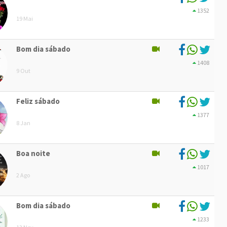
1352
19 Mai
Bom dia sábado
1408
9 Out
Feliz sábado
1377
8 Jan
Boa noite
1017
2 Ago
Bom dia sábado
1233