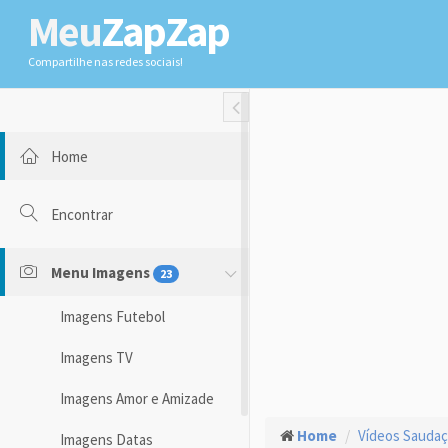
Meu
ZapZap
Compartilhe nas redes sociais!
Toggle Fullwidth
Home
Encontrar
Menu Imagens
23
Imagens Futebol
Imagens TV
Imagens Amor e Amizade
Home
Vídeos Sauda
Imagens Datas