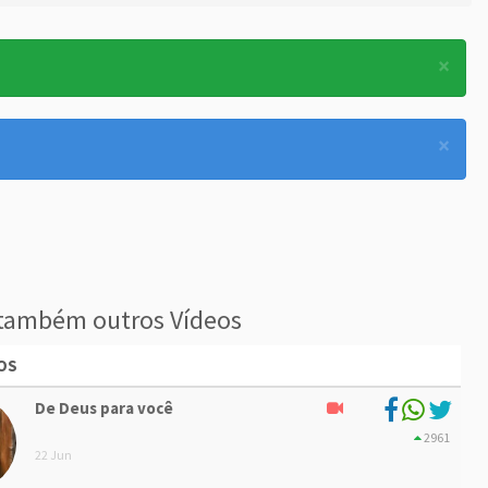
×
×
também outros Vídeos
OS
De Deus para você
2961
22 Jun