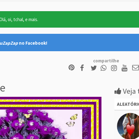
lá, oi, tchal, e mais.
uZapZap
no Facebook!
compartilhe
e
Veja 
ALEATÓRI