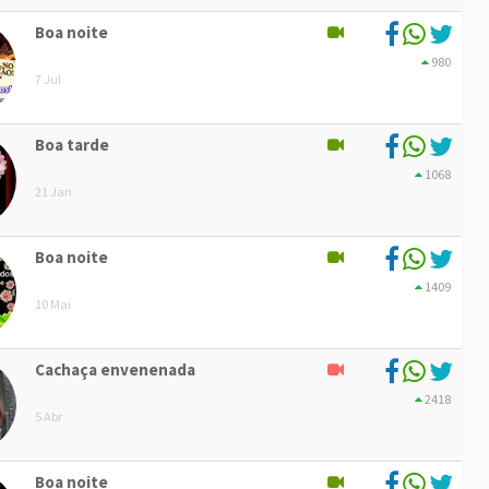
Boa noite
980
7 Jul
Boa tarde
1068
21 Jan
Boa noite
1409
10 Mai
Cachaça envenenada
2418
5 Abr
Boa noite