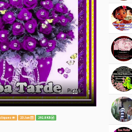
cliques
23 Jan
292.8 KB