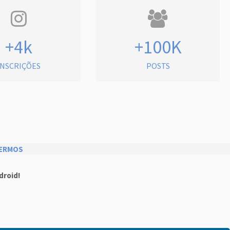
+4k
+100K
INSCRIÇÕES
POSTS
ERMOS
droid!