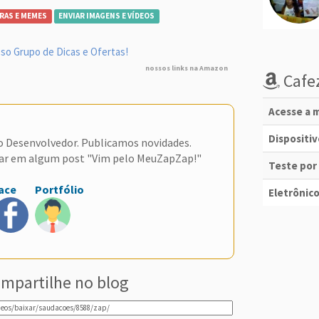
RAS E MEMES
ENVIAR IMAGENS E VÍDEOS
so Grupo de Dicas e Ofertas!
nossos links na Amazon
Cafez
Acesse a m
Dispositi
do Desenvolvedor. Publicamos novidades.
ar em algum post "Vim pelo MeuZapZap!"
Teste por
ace
Portfólio
Eletrônico
mpartilhe no blog