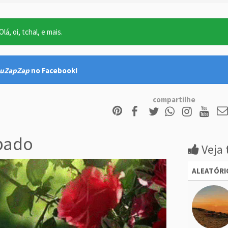
lá, oi, tchal, e mais.
uZapZap
no Facebook!
compartilhe
bado
Veja 
ALEATÓRI