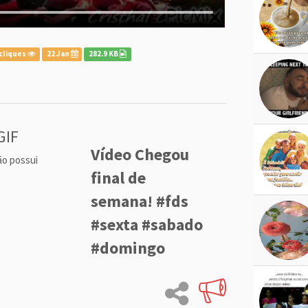
cliques
22 Jan
282.9 KB
GIF
Vídeo Chegou
ão possui
final de
semana! #fds
#sexta #sabado
#domingo