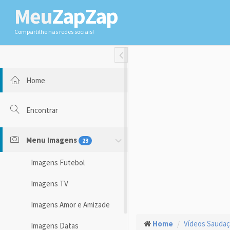
Meu
ZapZap
Compartilhe nas redes sociais!
Toggle Fullwidth
Home
Encontrar
Menu Imagens
23
Imagens Futebol
Imagens TV
Imagens Amor e Amizade
Home
Vídeos Sauda
Imagens Datas