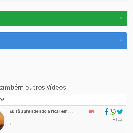
×
×
também outros Vídeos
OS
Eu tô aprendendo a ficar em. . .
1117
16 Jul