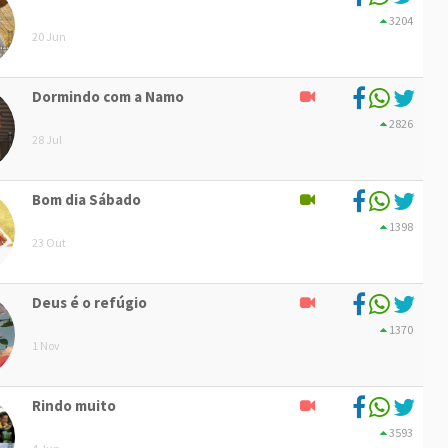
3204
20 Jun
Dormindo com a Namo
2826
28 Jul
Bom dia Sábado
1398
23 Out
Deus é o refúgio
1370
1 Nov
Rindo muito
3593