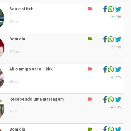
Sou o stitch
4469
30 Ago
Bom dia
1495
17 Dez
Aii o amigo vai e... kkk
3725
16 Jun
Recebendo uma massagem
6035
2 Mar
Bom dia