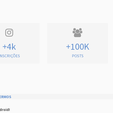
+4k
+100K
INSCRIÇÕES
POSTS
ERMOS
droid!