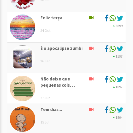
Feliz terça
2899
24 Out
É o apocalipse zumbi
1197
26 Jan
Não deixe que
pequenas cois. . .
1092
27 Jun
Tem dias...
1894
15 Jul