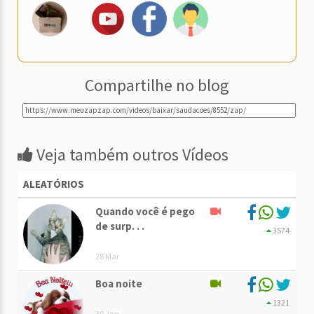
Compartilhe no blog
Veja também outros Vídeos
ALEATÓRIOS
Quando você é pego
de surp. . .
3574
28 Mar
Boa noite
1321
30 Jan