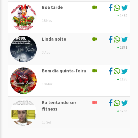
Boa tarde
1469
18 Nov
Linda noite
2871
3 Ago
Bom dia quinta-feira
1185
10 Mar
Eu tentando ser
fitness
3285
13 Set