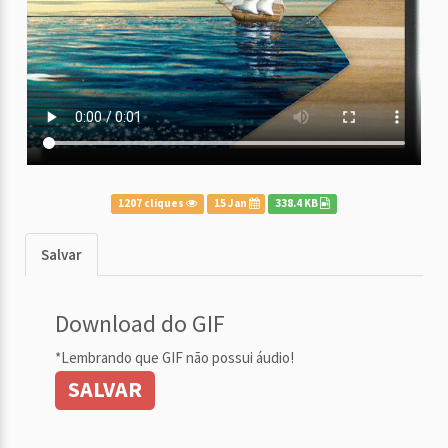
1207 cliques
15 Jan
338.4 KB
Salvar
Download do GIF
*Lembrando que GIF não possui áudio!
SALVAR