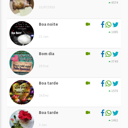
4574
22/07/2015
Boa noite
1085
21 Jan
Bom dia
3749
29 Out
Boa tarde
1576
16 Dez
Boa tarde
1461
3 Jan