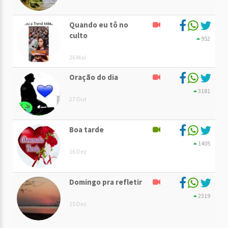
Quando eu tô no
culto
952
26 Mai
Oração do dia
3181
27 Out
Boa tarde
1405
16 Dez
Domingo pra refletir
2319
15 Dez