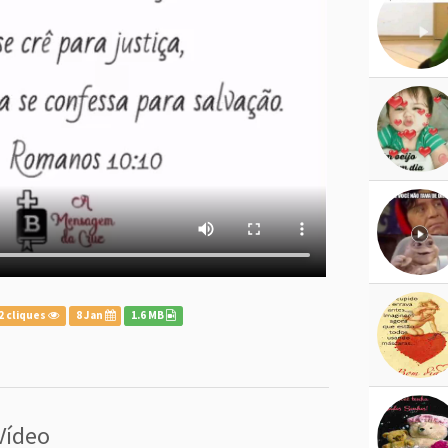
2 cliques
8 Jan
1.6 MB
Vídeo