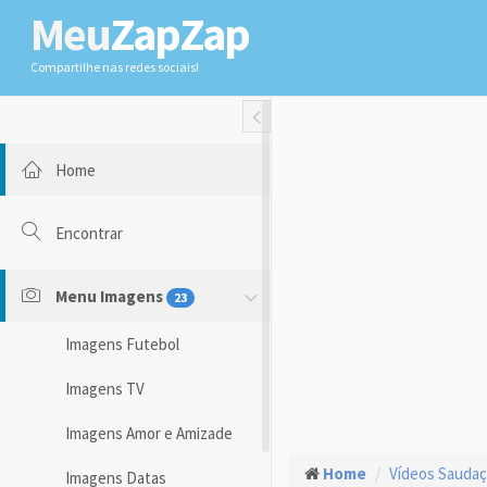
Meu
ZapZap
Compartilhe nas redes sociais!
Toggle Fullwidth
Home
Encontrar
Menu Imagens
23
Imagens Futebol
Imagens TV
Imagens Amor e Amizade
Home
Vídeos Sauda
Imagens Datas