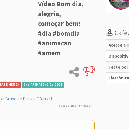
Vídeo Bom dia,
alegria,
começar bem!
Cafez
#dia #bomdia
#animacao
Acesse a m
#amem
Dispositi
Teste por
Eletrônico
RAS E MEMES
ENVIAR IMAGENS E VÍDEOS
so Grupo de Dicas e Ofertas!
nossos links na Amazon