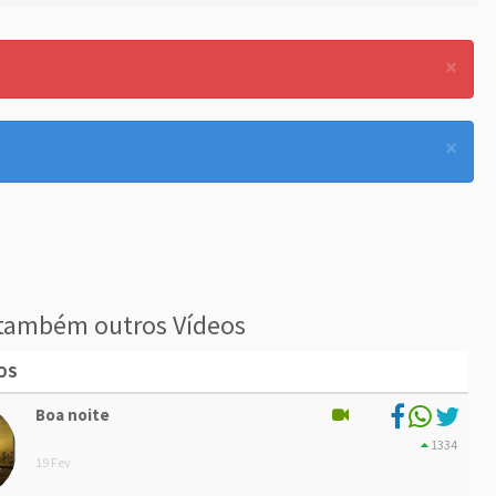
×
×
também outros Vídeos
OS
Boa noite
1334
19 Fev