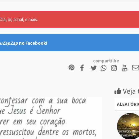
lá, oi, tchal, e mais.
uZapZap
no Facebook!
compartilhe
Veja 
ALEATÓRI