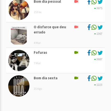
Bom dia pessoal
3675
15 Fev
O disfarce que deu
errado
1367
4 Mar
Fofuras
3687
7 Mar
Bom dia sexta
1223
25 Ago