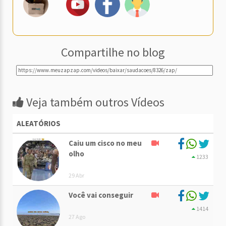
Compartilhe no blog
Veja também outros Vídeos
ALEATÓRIOS
Caiu um cisco no meu
olho
1233
29 Abr
Você vai conseguir
1414
27 Ago