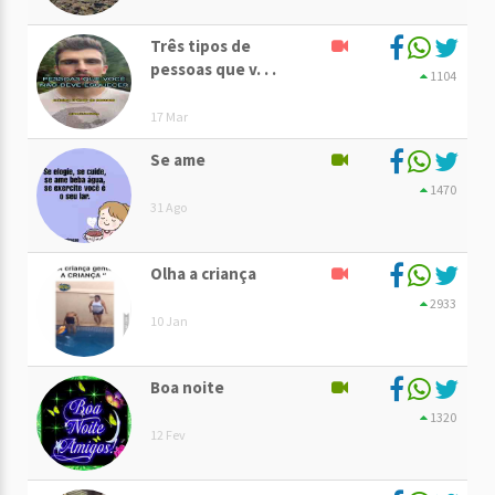
Três tipos de
pessoas que v. . .
1104
17 Mar
Se ame
1470
31 Ago
Olha a criança
2933
10 Jan
Boa noite
1320
12 Fev