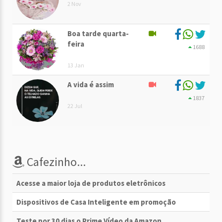
2 Nov
Boa tarde quarta-
feira
1688
13 Jan
A vida é assim
1837
22 Jul
Cafezinho...
Acesse a maior loja de produtos eletrônicos
Dispositivos de Casa Inteligente em promoção
Teste por 30 dias o Prime Vídeo da Amazon