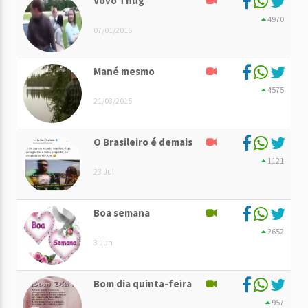
Vovó Thug
4970
07/01/2016
Mané mesmo
4575
21/03/2015
O Brasileiro é demais
1121
23 Jul
Boa semana
2652
3 Jun
Bom dia quinta-feira
957