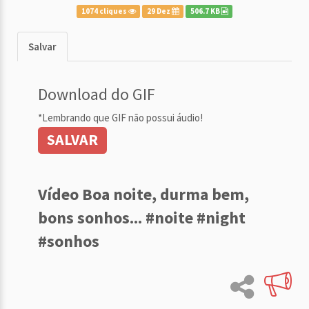
1074 cliques
29 Dez
506.7 KB
Salvar
Download do GIF
*Lembrando que GIF não possui áudio!
SALVAR
Vídeo Boa noite, durma bem,
bons sonhos... #noite #night
#sonhos