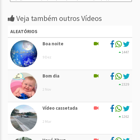
Veja também outros Vídeos
ALEATÓRIOS
Boa noite
1447
9 Dez
Bom dia
2329
2 Nov
Vídeo cassetada
1262
2 Mar