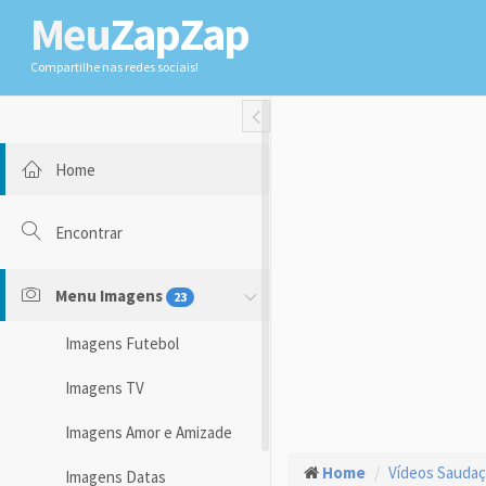
Meu
ZapZap
Compartilhe nas redes sociais!
Toggle Fullwidth
Home
Encontrar
Menu Imagens
23
Imagens Futebol
Imagens TV
Imagens Amor e Amizade
Home
Vídeos Sauda
Imagens Datas