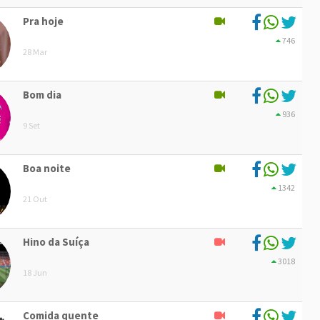
Pra hoje
746
28 Mar
Bom dia
936
9 Set
Boa noite
1342
21 Out
Hino da Suíça
3018
18 Jun
Comida quente