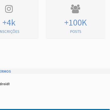
+4k
+100K
INSCRIÇÕES
POSTS
ERMOS
droid!