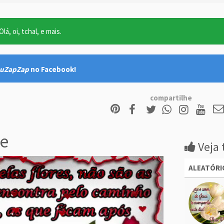
lá, oi, tchal, e mais.
uZapZap
no Facebook!
compartilhe
e
Veja 
ALEATÓRI