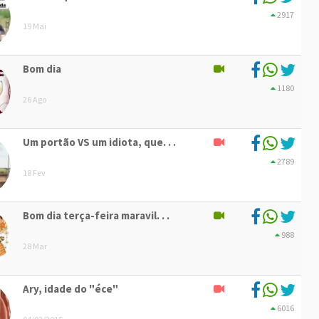
2917
19 Mai
Bom dia
1180
26 Ago
Um portão VS um idiota, que. . .
2789
18 Fev
Bom dia terça-feira maravil. . .
988
28 Mar
Ary, idade do "éce"
6016