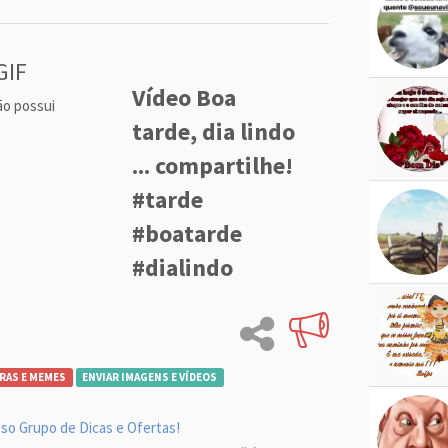
GIF
Vídeo Boa
ão possui
tarde, dia lindo
... compartilhe!
#tarde
#boatarde
#dialindo
RAS E MEMES
ENVIAR IMAGENS E VÍDEOS
so Grupo de Dicas e Ofertas!