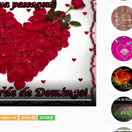
 cliques
27 Dez
213 KB