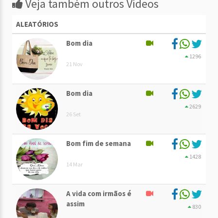
Veja também outros Vídeos
ALEATÓRIOS
Bom dia
1296
21 Nov
Bom dia
2629
26 Set
Bom fim de semana
1428
14 Mar
A vida com irmãos é
assim
830