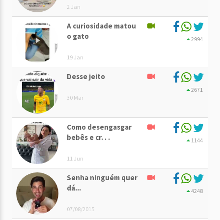
2 Jan
A curiosidade matou
o gato
2994
19 Jan
Desse jeito
2671
30 Mar
Como desengasgar
bebês e cr. . .
1144
11 Jun
Senha ninguém quer
dá...
4248
07/08/2015