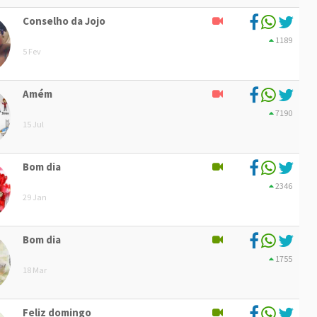
Conselho da Jojo
1189
5 Fev
Amém
7190
15 Jul
Bom dia
2346
29 Jan
Bom dia
1755
18 Mar
Feliz domingo