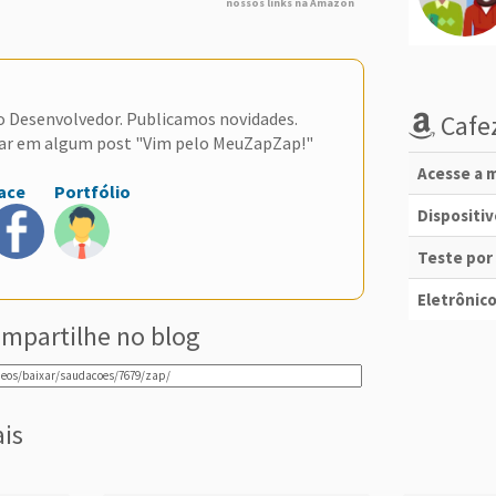
nossos links na Amazon
do Desenvolvedor. Publicamos novidades.
Cafez
ar em algum post "Vim pelo MeuZapZap!"
Acesse a m
ace
Portfólio
Dispositi
Teste por
Eletrônico
mpartilhe no blog
ais