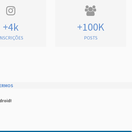
+4k
+100K
INSCRIÇÕES
POSTS
ERMOS
droid!