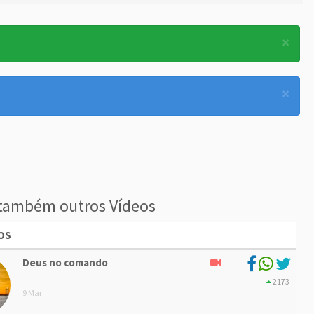
×
×
também outros Vídeos
OS
Deus no comando
2173
9 Mar