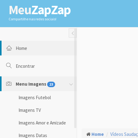
Meu
ZapZap
Compartilhe nas redes sociais!
Toggle Fullwidth
Home
Encontrar
Menu Imagens
23
Imagens Futebol
Imagens TV
Imagens Amor e Amizade
Home
Vídeos Sauda
Imagens Datas