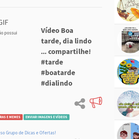
GIF
Vídeo Boa
ão possui
tarde, dia lindo
... compartilhe!
#tarde
#boatarde
#dialindo
RAS E MEMES
ENVIAR IMAGENS E VÍDEOS
so Grupo de Dicas e Ofertas!