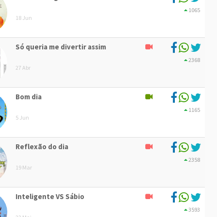
1065
18 Jun
Só queria me divertir assim
2368
27 Abr
Bom dia
1165
5 Jun
Reflexão do dia
2358
19 Mar
Inteligente VS Sábio
3593