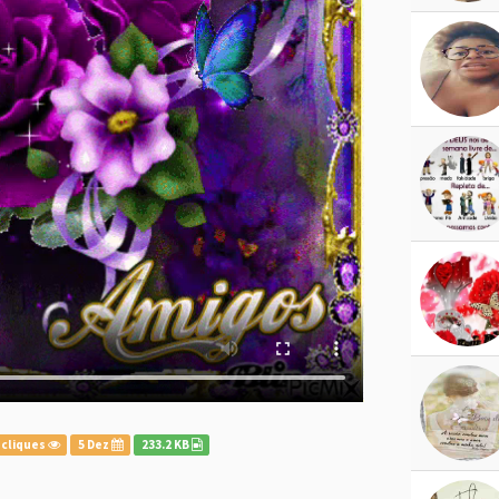
 cliques
5 Dez
233.2 KB