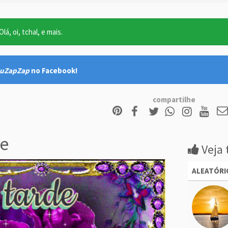
lá, oi, tchal, e mais.
uZapZap
no Facebook!
compartilhe
e
Veja 
ALEATÓRI